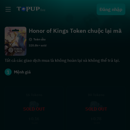
Đăng nhập
Honor of Kings Token chuộc lại mã
Toàn cầu
320.8k+ sold
Tất cả các giao dịch mua là không hoàn lại và không thể trả lại.
1
Mệnh giá
16 Tokens
80 Tokens
SOLD OUT
SOLD OUT
0.16
0.78
$
$
0.20
0.99