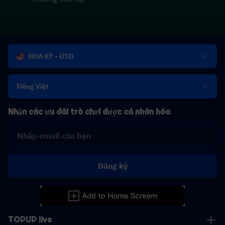
HOA KỲ - USD
Tiếng Việt
Nhận các ưu đãi trò chơi được cá nhân hóa
Đăng ký
TOPUP live