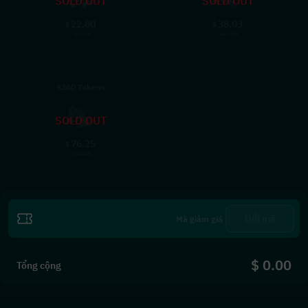
SOLD OUT
SOLD OUT
22.80
38.03
$
$
29.99
49.99
8360 Tokens
SOLD OUT
76.25
$
99.99
Đổi mã
$ 0.00
Tổng cộng