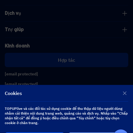
Dịch vụ
Trợ giúp
Kinh doanh
Hợp tác
[email protected]
[email protected]
Cookies
Theo dõi chúng tôi
TOPUPlive và các đối tác sử dụng cookie để thu thập dữ liệu người dùng
nhằm cải thiện nội dung trang web, quảng cáo và dịch vụ. Nhấp vào "Chấp
nhận tất cả" để đồng ý hoặc điều chỉnh qua "Tùy chỉnh" hoặc tùy chọn
Copyright 2026 SEA WHALE TECHNOLOGY PTE.LTD. All Rights Reserved.
cookie ở chân trang.