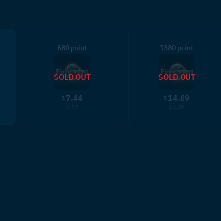
680 point
1380 point
SOLD OUT
SOLD OUT
7.44
14.89
$
$
7.99
15.99