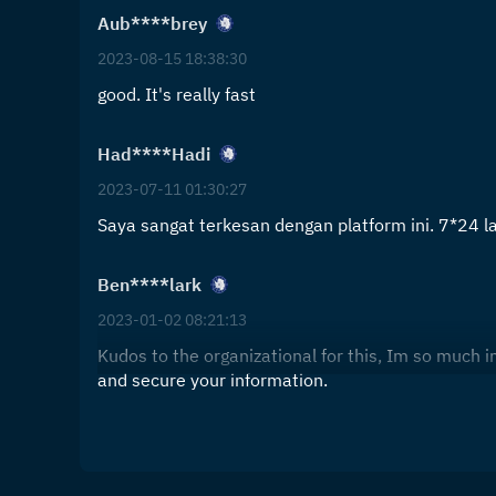
Aub****brey
2023-08-15 18:38:30
good. It's really fast
Had****Hadi
2023-07-11 01:30:27
Saya sangat terkesan dengan platform ini. 7*24 
Ben****lark
2023-01-02 08:21:13
Kudos to the organizational for this, Im so much
and secure your information.