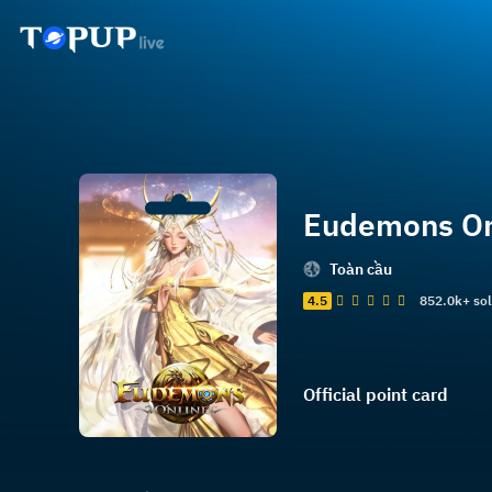
Eudemons Onl
Toàn cầu
4.5
852.0k+ so
Official point card