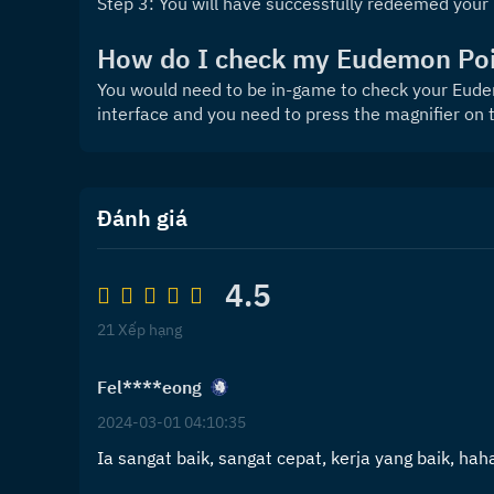
Step 3: You will have successfully redeemed your
How do I check my Eudemon Poi
You would need to be in-game to check your Eudem
interface and you need to press the magnifier on 
Đánh giá
4.5
21 Xếp hạng
Fel****eong
2024-03-01 04:10:35
Ia sangat baik, sangat cepat, kerja yang baik, ha