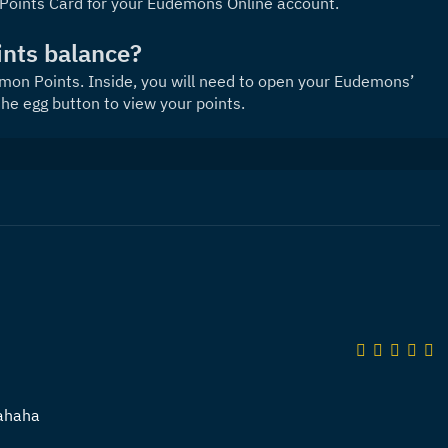
 Points Card for your Eudemons Online account.
nts balance?
on Points. Inside, you will need to open your Eudemons’ 
the egg button to view your points.
hahaha