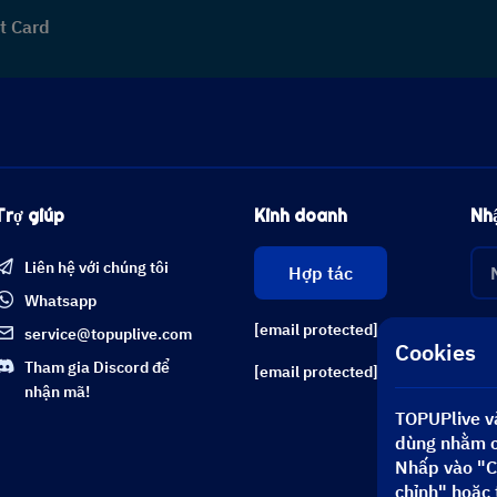
t Card
Trợ giúp
Kinh doanh
Nhậ
Liên hệ với chúng tôi
Hợp tác
Whatsapp
[email protected]
service@topuplive.com
Cookies
Tham gia Discord để
[email protected]
nhận mã!
TOPUPlive và
dùng nhằm cả
Nhấp vào "C
chỉnh" hoặc 