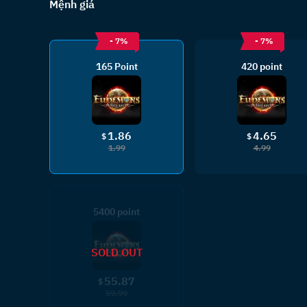
Mệnh giá
- 7%
- 7%
165 Point
420 point
1.86
4.65
$
$
1.99
4.99
5400 point
SOLD OUT
55.87
$
59.99