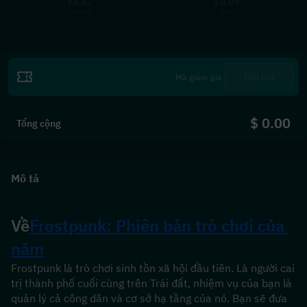
6.82
8.89
$
$
25.77
25.77
Đổi mã
$ 0.00
Tổng cộng
Mô tả
Về
Frostpunk: Phiên bản trò chơi của 
năm
Frostpunk là trò chơi sinh tồn xã hội đầu tiên. Là người cai 
trị thành phố cuối cùng trên Trái đất, nhiệm vụ của bạn là 
quản lý cả công dân và cơ sở hạ tầng của nó. Bạn sẽ đưa 