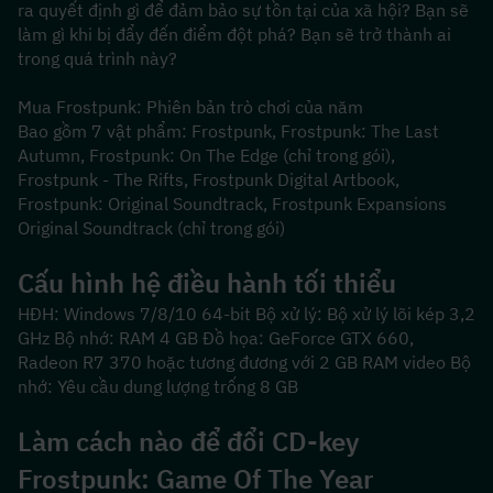
ra quyết định gì để đảm bảo sự tồn tại của xã hội? Bạn sẽ 
làm gì khi bị đẩy đến điểm đột phá? Bạn sẽ trở thành ai 
trong quá trình này?
Mua Frostpunk: Phiên bản trò chơi của năm
Bao gồm 7 vật phẩm: Frostpunk, Frostpunk: The Last 
Autumn, Frostpunk: On The Edge (chỉ trong gói), 
Frostpunk - The Rifts, Frostpunk Digital Artbook, 
Frostpunk: Original Soundtrack, Frostpunk Expansions 
Original Soundtrack (chỉ trong gói)
Cấu hình hệ điều hành tối thiểu
HĐH: Windows 7/8/10 64-bit Bộ xử lý: Bộ xử lý lõi kép 3,2 
GHz Bộ nhớ: RAM 4 GB Đồ họa: GeForce GTX 660, 
Radeon R7 370 hoặc tương đương với 2 GB RAM video Bộ 
nhớ: Yêu cầu dung lượng trống 8 GB
Làm cách nào để đổi CD-key 
Frostpunk: Game Of The Year 