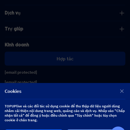
Dịch vụ
Trợ giúp
Kinh doanh
Hợp tác
[email protected]
[email protected]
Cookies
Theo dõi chúng tôi
TOPUPlive và các đối tác sử dụng cookie để thu thập dữ liệu người dùng
nhằm cải thiện nội dung trang web, quảng cáo và dịch vụ. Nhấp vào "Chấp
nhận tất cả" để đồng ý hoặc điều chỉnh qua "Tùy chỉnh" hoặc tùy chọn
Copyright 2026 SEA WHALE TECHNOLOGY PTE.LTD. All Rights Reserved.
cookie ở chân trang.