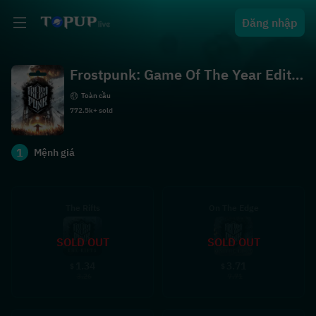
Đăng nhập
Frostpunk: Game Of The Year Editio
n
Toàn cầu
772.5k+ sold
1
Mệnh giá
The Rifts
On The Edge
SOLD OUT
SOLD OUT
1.34
3.71
$
$
3.26
7.71