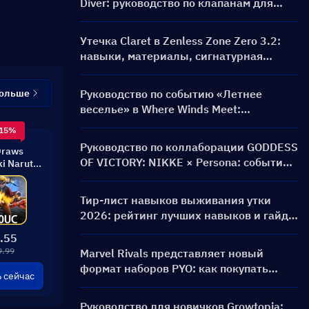
Diver: руководство по клапанам для
дайвинга и наградам
Утечка Claret в Zenless Zone Zero 3.2:
навыки, материалы, сигнатурная
амплификатор и Ментальная картина
больше
Руководство по событию «Летнее
веселье» в Where Winds Meet:
геймплей, задания и награды
 15%
Руководство по коллаборации GODDESS
Draws
OF VICTORY: NIKKE × Persona: событие
i Naruto
ilt
PERSONA ON FRONTLINE, персонажи,
баннеры и награды
Тир-лист навыков выживания утки
2026: рейтинг лучших навыков и гайд
по сборкам
.55
9.99
Marvel Rivals представляет новый
формат наборов PYO: как покупать
 сейчас
выгоднее в обновлении магазина
сезона 9.5
Руководство для новичков Growtopia: