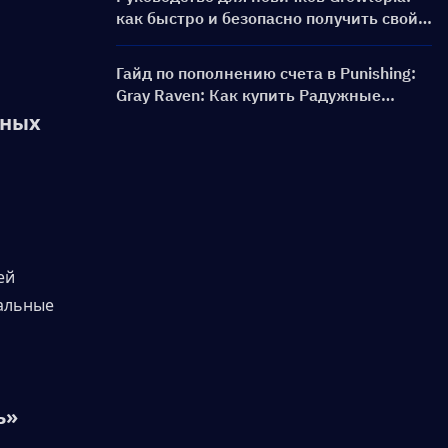
как быстро и безопасно получить свой
первый World Lock
Гайд по пополнению счета в Punishing:
Gray Raven: Как купить Радужные
карты по выгодной цене?
ных 
й 
альные 
ь»