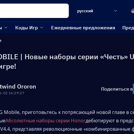
русский
ы
Коды Игр
Ежедневные предложения
Пред
e
BILE | Новые наборы серии «Честь» U
игре!
twind Ororon
Поделиться в
6-02 16:29:27
 Mobile, приготовьтесь к потрясающей новой главе в се
ые
Абсолютные наборы серии Honor
дебютируют в предс
V4.4, представляя революционные «комбинированные ф