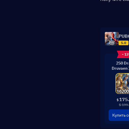
PUBG
5.0
- 1
250 D
Druvaen 
175
$
$ 199
Купить с