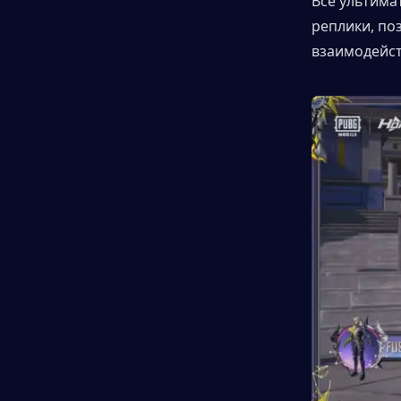
Все ультима
реплики, по
взаимодейст