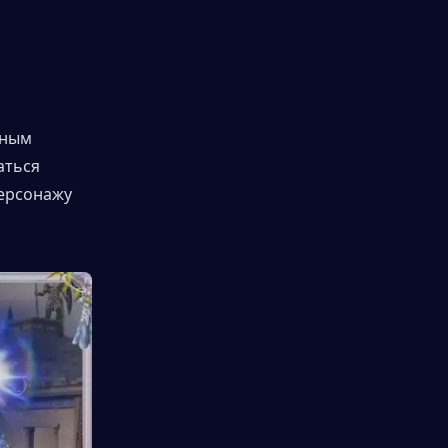
ным 
ться 
ерсонажу 