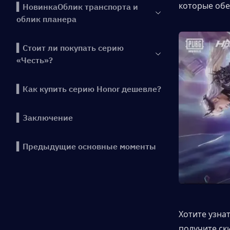
которые обе
▍НовинкаОблик транспорта и
облик планера
▍Стоит ли покупать серию
«Честь»?
▍Как купить серию Honor дешевле?
▍Заключение
▍Предыдущие основные моменты
Хотите узна
получите ск