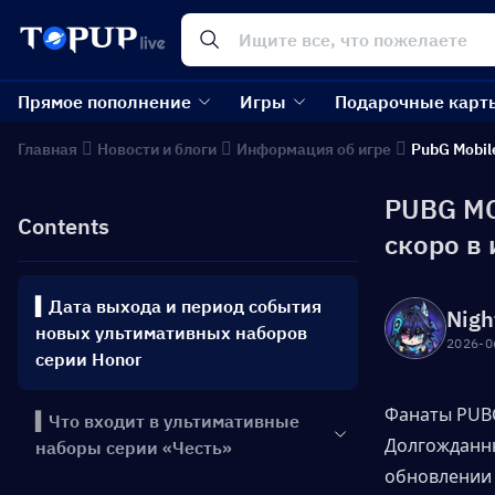
Прямое пополнение
Игры
Подарочные карт
Главная
Новости и блоги
Информация об игре
PubG Mobil
PUBG MO
Contents
скоро в 
▍Дата выхода и период события
Nigh
новых ультимативных наборов
2026-0
серии Honor
Фанаты PUBG
▍Что входит в ультимативные
Долгожданн
наборы серии «Честь»
обновлении 