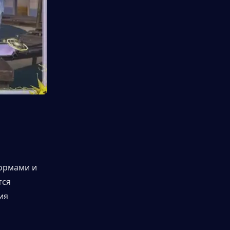
ормами и 
ся 
я 