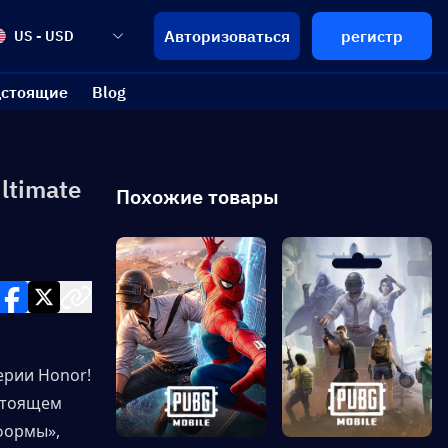
Авторизоваться
регистр
US - USD
стоящие
Blog
ltimate
Похожие товары
рии Honor! 
тоящем 
ормы», 