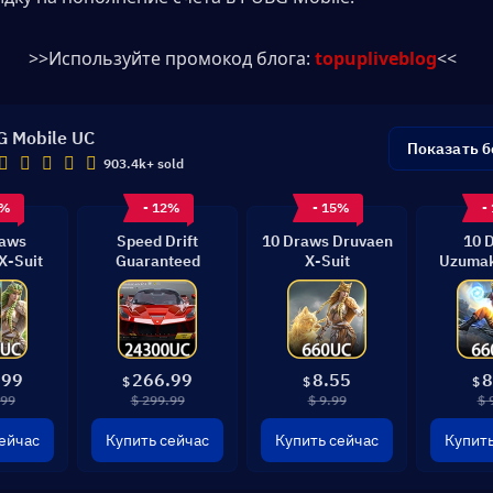
>>Используйте промокод блога: 
topupliveblog
<<
 Mobile UC
Показать 
903.4k+ sold
3%
- 12%
- 15%
-
raws
Speed Drift
10 Draws Druvaen
10 
X-Suit
Guaranteed
X-Suit
Uzumak
G
.99
266.99
8.55
8
$
$
$
.99
$ 299.99
$ 9.99
$ 
ейчас
Купить сейчас
Купить сейчас
Купить