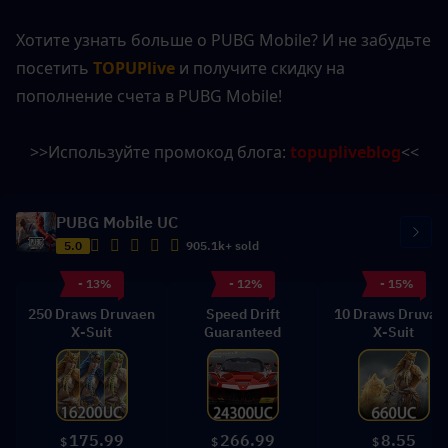
Хотите узнать больше о PUBG Mobile? И не забудьте 
посетить 
TOPUPlive
 и получите скидку на 
пополнение счета в PUBG Mobile!
>>Используйте промокод блога: 
topupliveblog
<<
PUBG Mobile UC
5.0
905.1k+ sold
- 13%
- 12%
- 15%
250 Draws Druvaen
Speed Drift
10 Draws Druvae
X-Suit
Guaranteed
X-Suit
175.99
266.99
8.55
$
$
$