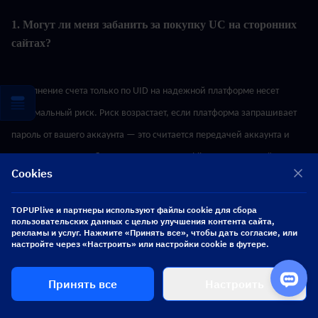
1. Могут ли меня забанить за покупку UC на сторонних 
сайтах?
Пополнение счета только по UID на надежной платформе несет 
минимальный риск. Риск возрастает, если платформа запрашивает 
пароль от вашего аккаунта — это считается передачей аккаунта и 
нарушает Условия обслуживания PUBG Mobile. Придерживайтесь 
Cookies
покупок только по UID, и все будет в порядке.
TOPUPlive и партнеры используют файлы cookie для сбора
2. Какой самый дешевый пакет UC?
пользовательских данных с целью улучшения контента сайта,
рекламы и услуг. Нажмите «Принять все», чтобы дать согласие, или
настройте через «Настроить» или настройки cookie в футере.
Пакет на 1800 UC предлагает лучший баланс между выгодой и 
Принять все
Настроить
первоначальной стоимостью. Во время событий «Двойные UC» этот 
набор обеспечивает наиболее существенную экономию, особенно в 