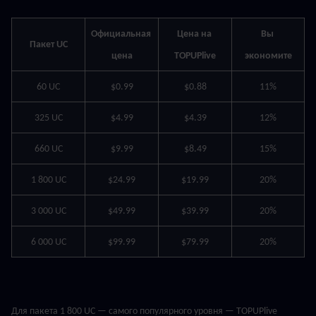
Официальная 
Цена на 
Вы 
Пакет UC
цена
TOPUPlive
экономите
60 UC
$0.99
$0.88
11%
325 UC
$4.99
$4.39
12%
660 UC
$9.99
$8.49
15%
1 800 UC
$24.99
$19.99
20%
3 000 UC
$49.99
$39.99
20%
6 000 UC
$99.99
$79.99
20%
Для пакета 1 800 UC — самого популярного уровня — TOPUPlive 