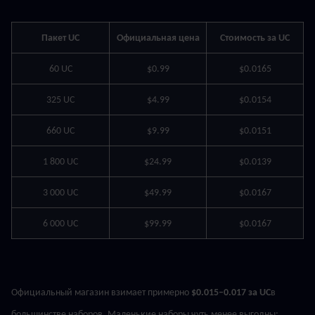
Пакет UC
Официальная цена
Стоимость за UC
60 UC
$0.99
$0.0165
325 UC
$4.99
$0.0154
660 UC
$9.99
$0.0151
1 800 UC
$24.99
$0.0139
3 000 UC
$49.99
$0.0167
6 000 UC
$99.99
$0.0167
Официальный магазин взимает примерно 
$0.015–0.017 за UC
в 
большинстве наборов. Маленькие наборы чуть менее выгодны; 