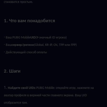
становится простым.
1. Что вам понадобится
· 
Ваш PUBG Mobile
UID
(9-значный ID игрока)
· 
Ваш
сервер/регион
(Global, KR-JP, CN, TPP или FPP)
· 
Действующий способ оплаты
2. Шаги
1. 
Найдите свой UID
в PUBG Mobile: откройте игру, нажмите на 
аватар профиля в верхней части главного экрана. Ваш UID 
отобразится там.