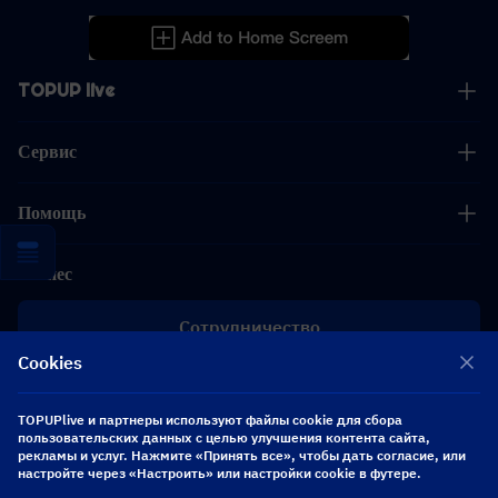
TOPUP live
Сервис
Помощь
Бизнес
Сотрудничество
Cookies
[email protected]
[email protected]
TOPUPlive и партнеры используют файлы cookie для сбора
пользовательских данных с целью улучшения контента сайта,
рекламы и услуг. Нажмите «Принять все», чтобы дать согласие, или
Подписывайтесь на нас
настройте через «Настроить» или настройки cookie в футере.