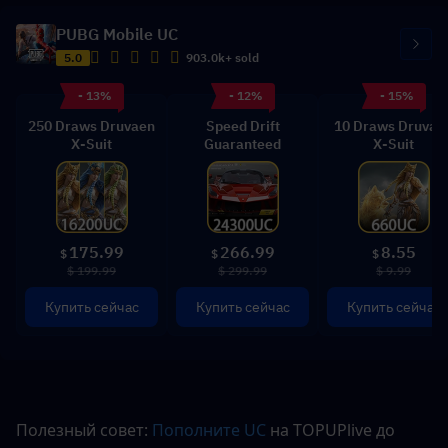
PUBG Mobile UC
5.0
903.0k+ sold
- 13%
- 12%
- 15%
250 Draws Druvaen
Speed Drift
10 Draws Druvae
X-Suit
Guaranteed
X-Suit
175.99
266.99
8.55
$
$
$
$ 199.99
$ 299.99
$ 9.99
Купить сейчас
Купить сейчас
Купить сейчас
Полезный совет: 
Пополните UC 
на TOPUPlive до 