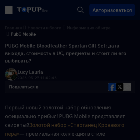
Авторизоваться
Главная
Новости и блоги
Информация об игре
PubG Mobile
PUBG Mobile Bloodfeather Spartan Gilt Set: дата
выхода, стоимость в UC, предметы и стоит ли его
выбивать?
Lucy Lauria
2026-05-27 11:02:46
Поделиться в
Первый новый золотой набор обновления 
официально прибыл! PUBG Mobile представляет 
свирепый
Золотой набор «Спартанец Кровавого 
пера»
— премиальная коллекция в стиле 