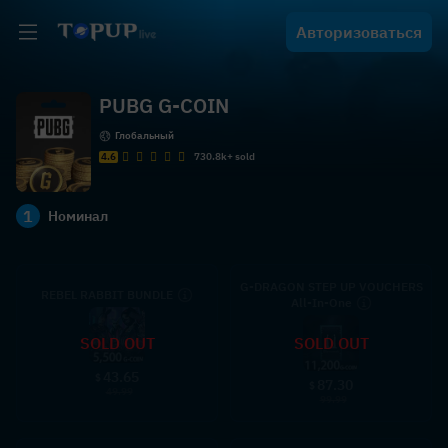
Авторизоваться
PUBG G-COIN
Глобальный
4.6
730.8k+ sold
1
Номинал
G-DRAGON STEP UP VOUCHERS
REBEL RABBIT BUNDLE
All-In-One
SOLD OUT
SOLD OUT
43.65
$
87.30
$
49.99
99.99