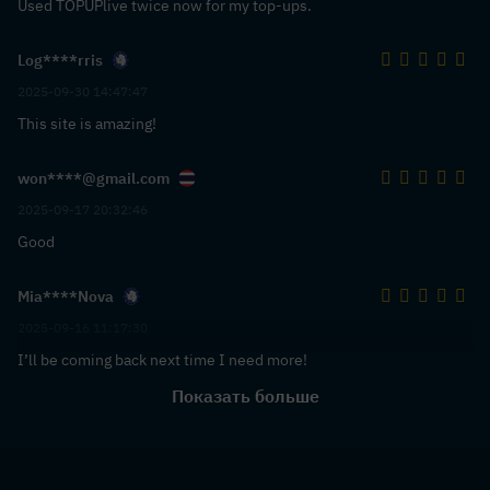
Used TOPUPlive twice now for my top-ups.
Log****rris
2025-09-30 14:47:47
This site is amazing!
won****@gmail.com
2025-09-17 20:32:46
Good
Mia****Nova
2025-09-16 11:17:30
I’ll be coming back next time I need more!
Показать больше