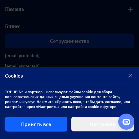
Помощь
Бизнес
Сотрудничество
[email protected]
[email protected]
Cookies
Подписывайтесь на нас
TOPUPlive и партнеры используют файлы cookie для сбора
пользовательских данных с целью улучшения контента сайта,
рекламы и услуг. Нажмите «Принять все», чтобы дать согласие, или
Copyright 2026 SEA WHALE TECHNOLOGY PTE.LTD. All Rights Reserved.
настройте через «Настроить» или настройки cookie в футере.
Купить
Принять все
Настроить
$ 0.00
сейчас