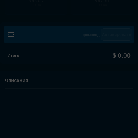
43.65
87.30
$
$
49.99
99.99
Активировать
$ 0.00
Итого
Описания