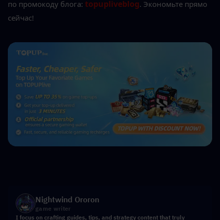
topupliveblog
по промокоду блога: 
. Экономьте прямо 
сейчас!
Nightwind Ororon
game writer
I focus on crafting guides, tips, and strategy content that truly