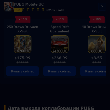
PUBG Mobile UC
5.0
902.3k+ sold
- 13%
- 12%
- 15%
250 Draws Druvaen
Speed Drift
10 Draws Druvae
X-Suit
Guaranteed
X-Suit
175.99
266.99
8.55
$
$
$
$ 199.99
$ 299.99
$ 9.99
Купить сейчас
Купить сейчас
Купить сейчас
▍
Дата выхода коллаборации PUBG 