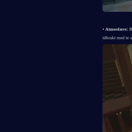
• 
Atmosfære: 
B
tilbrakt med t