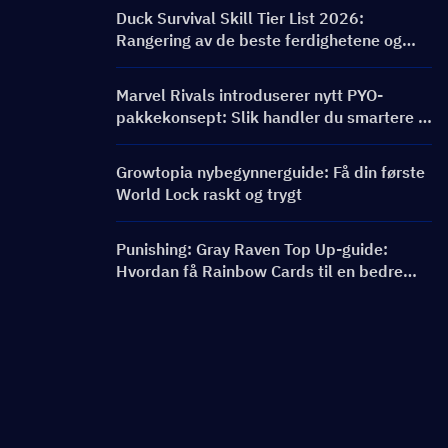
belønninger
Duck Survival Skill Tier List 2026:
Rangering av de beste ferdighetene og
byggveiledning
Marvel Rivals introduserer nytt PYO-
pakkekonsept: Slik handler du smartere i
butikkoppdateringen for sesong 9.5
Growtopia nybegynnerguide: Få din første
World Lock raskt og trygt
Punishing: Gray Raven Top Up-guide:
Hvordan få Rainbow Cards til en bedre
pris?