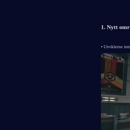
1. Nytt omr
• Utviklerne int