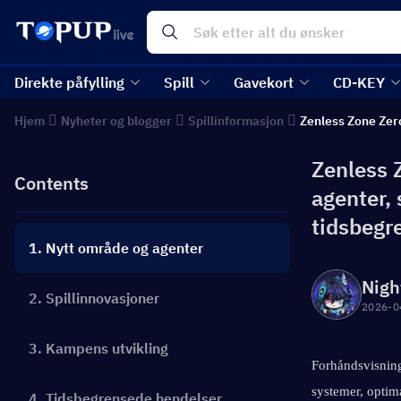
Direkte påfylling
Spill
Gavekort
CD-KEY
Hjem
Nyheter og blogger
Spillinformasjon
Zenless Zone Zer
Zenless 
Contents
agenter,
tidsbegr
1. Nytt område og agenter
Nigh
2. Spillinnovasjoner
2026-0
3. Kampens utvikling
Forhåndsvisning
systemer, optim
4. Tidsbegrensede hendelser