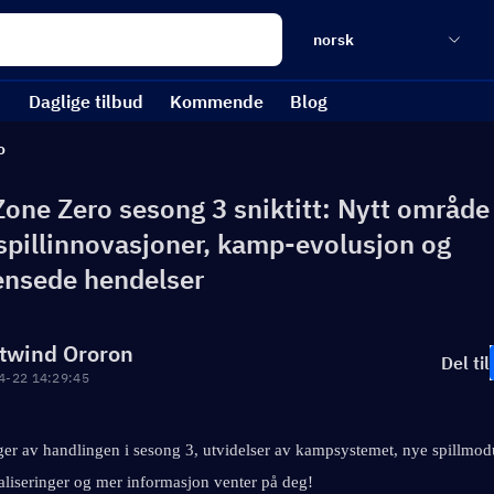
norsk
Daglige tilbud
Kommende
Blog
o
Zone Zero sesong 3 sniktitt: Nytt område
 spillinnovasjoner, kamp-evolusjon og
ensede hendelser
twind Ororon
Del til
4-22 14:29:45
er av handlingen i sesong 3, utvidelser av kampsystemet, nye spillmodu
aliseringer og mer informasjon venter på deg!