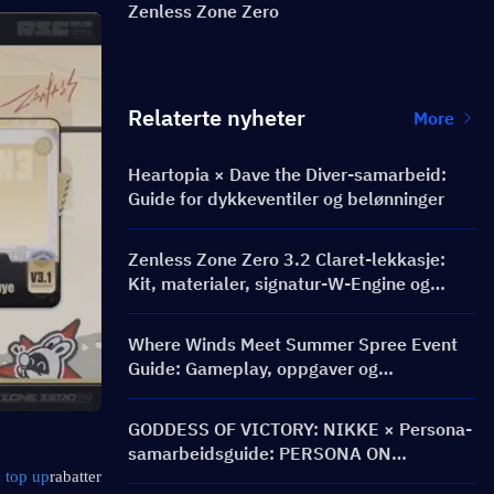
Zenless Zone Zero
Relaterte nyheter
More
Heartopia × Dave the Diver-samarbeid:
Guide for dykkeventiler og belønninger
Zenless Zone Zero 3.2 Claret-lekkasje:
Kit, materialer, signatur-W-Engine og
Mindscape Cinema
Where Winds Meet Summer Spree Event
Guide: Gameplay, oppgaver og
belønninger
GODDESS OF VICTORY: NIKKE × Persona-
samarbeidsguide: PERSONA ON
FRONTLINE-event, karakterer, bannere og
 top up
rabatter 