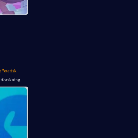
"eterisk 
utforskning.