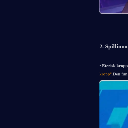
2. Spillinn
• 
Eterisk kropp 
kropp".
Den fung