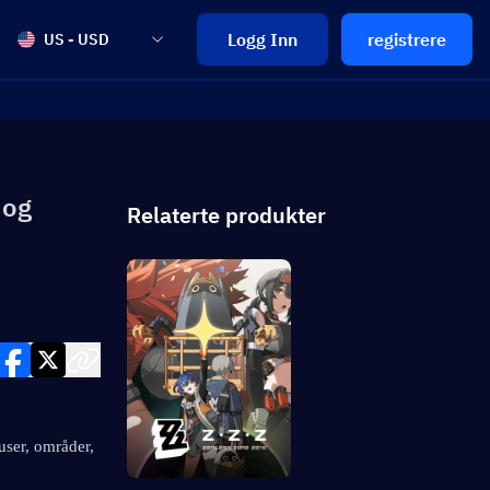
Logg Inn
registrere
US - USD
 og
Relaterte produkter
ser, områder, 