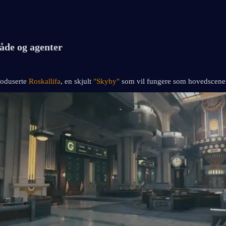
åde og agenter
roduserte 
Roskallifa
, en skjult 
"Skyby"
 som vil fungere som hovedscenen