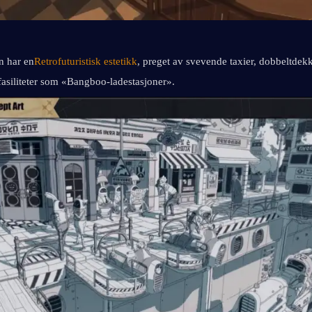
n har en
Retrofuturistisk estetikk
, preget av svevende taxier, dobbeltdekk
 fasiliteter som «Bangboo-ladestasjoner».