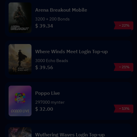
Arena Breakout Mobile
3200 + 200 Bonds
$ 39.34
- 22%
Where Winds Meet Login Top-up
3000 Echo Beads
$ 39.56
- 21%
Poppo Live
297000 mynter
$ 32.00
- 13%
Wuthering Waves Login Top-up