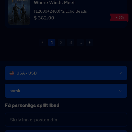
Where Winds Meet
(12000+2400)*2 Echo Beads
$ 382.00
- 5%
1
2
3
...
USA - USD
norsk
Få personlige spilltilbud