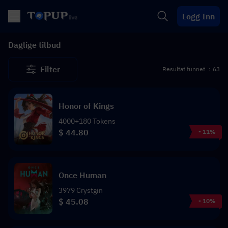
Logg Inn
Daglige tilbud
Filter
Resultat funnet ：63
Honor of Kings
4000+180 Tokens
$ 44.80
- 11%
Once Human
3979 Crystgin
$ 45.08
- 10%