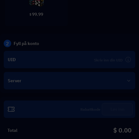
99.99
$
2
Fyll på konto
UID
Server
Løs inn
$ 0.00
Total