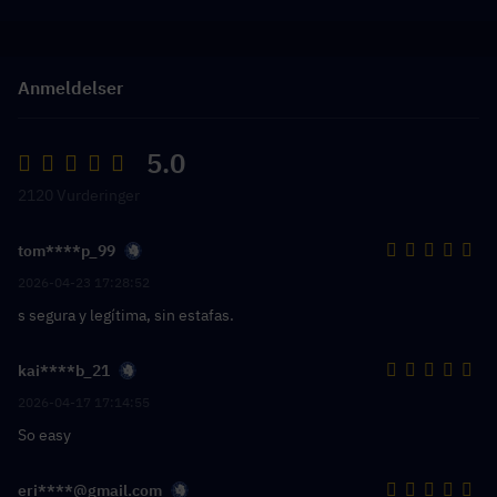
Anmeldelser
5.0
2120 Vurderinger
tom****p_99
2026-04-23 17:28:52
s segura y legítima, sin estafas.
kai****b_21
2026-04-17 17:14:55
So easy
eri****@gmail.com