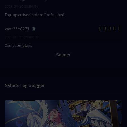
2026-04-10 13:54:56
Top-up arrived before I refreshed.
xav****8271
2026-03-25 10:47:30
Can’t complain.
Se mer
Nyheter og blogger