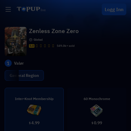
Logg Inn
Zenless Zone Zero
Global
5.0
549.0k+ sold
1
Valør
General Region
Inter-Knot Membership
60 Monochrome
4.99
0.99
$
$