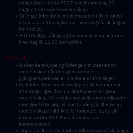
umiddelbart motta 300 Monochromes og 30 
dagers Inter-Knot-medlemskap.
Så lenge Inter-Knot-medlemskapet ditt er aktivt, 
vil du motta 90 polykromer hver dag når du logger 
inn i spillet.
※ De daglige påloggingsbelønningene oppdateres 
hver dag kl. 16.00 (servertid).
[Merknad]
Du kan bare kjøpe og forlenge ditt Inter-Knot-
medlemskap når den gjenværende 
gyldighetsperioden er mindre enn 179 dager.
Hvis Inter-Knot-medlemskapet ditt har mer enn 
179 dager igjen, kan du ikke kjøpe ytterligere 
medlemskap. Selv under spesielle omstendigheter 
med gjentatte kjøp, vil den totale gyldigheten av 
medlemskapet ditt ikke bli forlenget, og du vil i 
stedet motta 330 Monochromes som 
kompensasjon.
I løpet av ditt Inter-Knot-medlemskap må du logge 