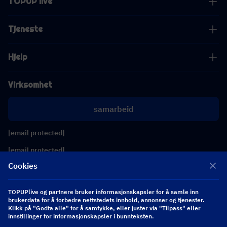
TOPUP live
Tjeneste
Hjelp
Virksomhet
samarbeid
[email protected]
[email protected]
Cookies
Følg oss
TOPUPlive og partnere bruker informasjonskapsler for å samle inn
brukerdata for å forbedre nettstedets innhold, annonser og tjenester.
Klikk på "Godta alle" for å samtykke, eller juster via "Tilpass" eller
Copyright 2026 SEA WHALE TECHNOLOGY PTE.LTD. All Rights Reserved.
innstillinger for informasjonskapsler i bunnteksten.