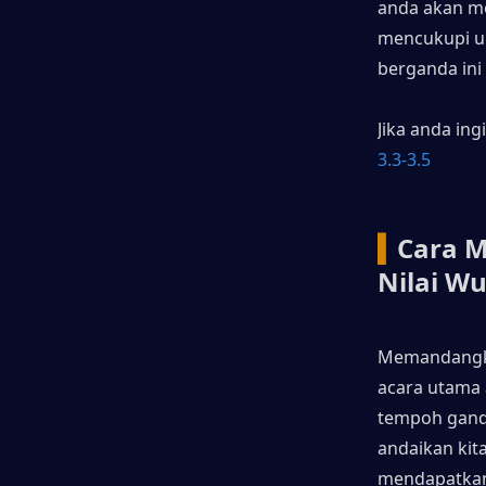
anda akan me
mencukupi un
berganda ini
Jika anda ing
3.3-3.5
▍
Cara 
Nilai 
Memandangka
acara utama 
tempoh gand
andaikan kit
mendapatkan 