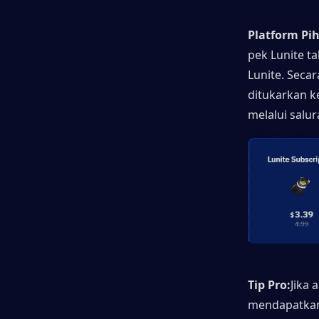
Platform Pih
pek Lunite t
Lunite. Seca
ditukarkan k
melalui salur
Tip Pro:
Jika
mendapatkan