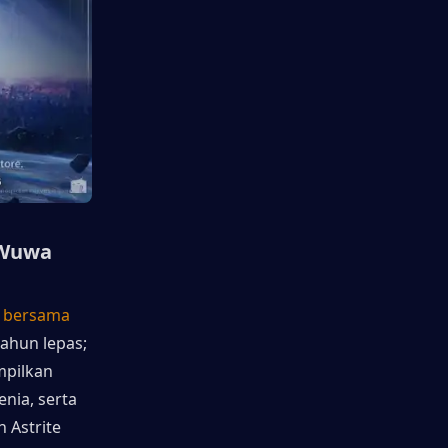
Wuwa 
 bersama 
ahun lepas; 
pilkan 
ia, serta 
Astrite 