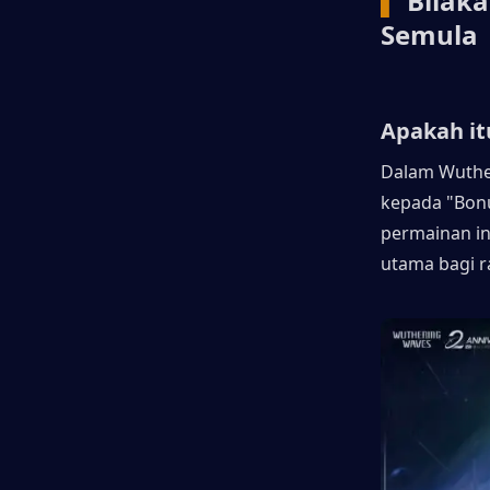
▍
 Bilak
Semula 
Apakah i
Dalam Wuther
kepada "Bonu
permainan ini
utama bagi r