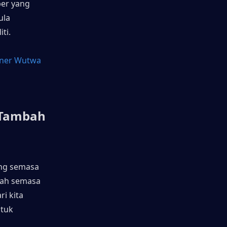
er yang 
la 
ti.
ner Wutwa 
Tambah 
g semasa 
ah semasa 
 kita 
tuk 