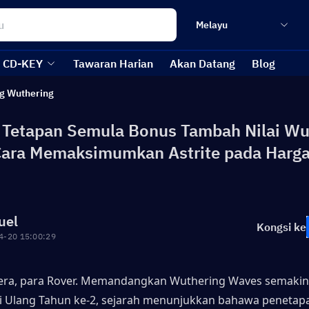
Melayu
CD-KEY
Tawaran Harian
Akan Datang
Blog
g Wuthering
Tetapan Semula Bonus Tambah Nilai Wu
ara Memaksimumkan Astrite pada Harg
uel
Kongsi ke
4-20 15:00:29
era, para Rover. Memandangkan Wuthering Waves semakin 
 Ulang Tahun ke-2, sejarah menunjukkan bahawa penetapa