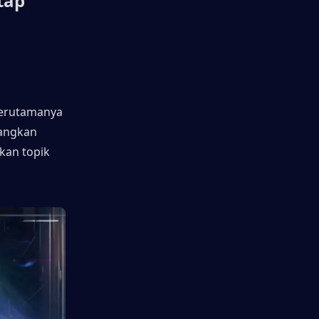
ap 
erutamanya 
angkan 
kan topik 