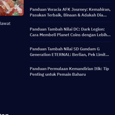
Big Cat Coin pada Harga yang Lebih Baik?
Panduan Voracia AFK Journey: Kemahiran,
Pasukan Terbaik, Binaan & Adakah Dia
Berbaloi untuk Diperoleh?
Jika anda ingin mendapatkan lebih banyak Astrite, jangan lupa untuk melawat 
Panduan Tambah Nilai DC: Dark Legion:
Cara Membeli Planet Coins dengan Lebih
Murah & Selamat
Panduan Tambah Nilai SD Gundam G
Generation ETERNAL: Berlian, Pek Limit
Break, Harga, dan Kaedah Pengecasan
Semula
Panduan Permulaan Kemandirian Itik: Tip
Penting untuk Pemain Baharu