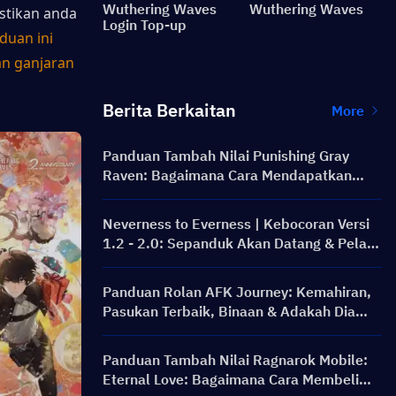
Wuthering Waves
Wuthering Waves
tikan anda 
Login Top-up
uan ini 
 ganjaran 
Berita Berkaitan
More
Panduan Tambah Nilai Punishing Gray
Raven: Bagaimana Cara Mendapatkan
Rainbow Card dengan Harga Lebih Baik?
Neverness to Everness | Kebocoran Versi
1.2 - 2.0: Sepanduk Akan Datang & Pelan
Hala Tuju!
Panduan Rolan AFK Journey: Kemahiran,
Pasukan Terbaik, Binaan & Adakah Dia
Berbaloi untuk Ditarik?
Panduan Tambah Nilai Ragnarok Mobile:
Eternal Love: Bagaimana Cara Membeli