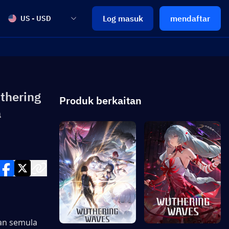
Log masuk
mendaftar
US - USD
thering
Produk berkaitan
a
n semula 