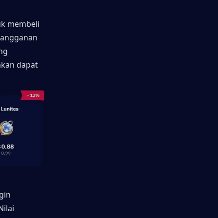
uk membeli 
Langganan 
ng 
kan dapat 
in 
lai 