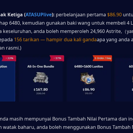
ak Ketiga (
ATAS
UPlive
):
 perbelanjaan pertama 
$86.90
 unt
ahap 6480, kemudian gunakan baki wang untuk membeli 4 
ra keseluruhan, anda boleh memperoleh 24,960 Astrite,（ya
epada 
156 tarikan — hampir dua kali ganda
apa yang anda a
an rasmi.)
 anda masih mempunyai Bonus Tambah Nilai Pertama dan ing
 watak baharu, anda boleh menggunakan Bonus Tambah Ni