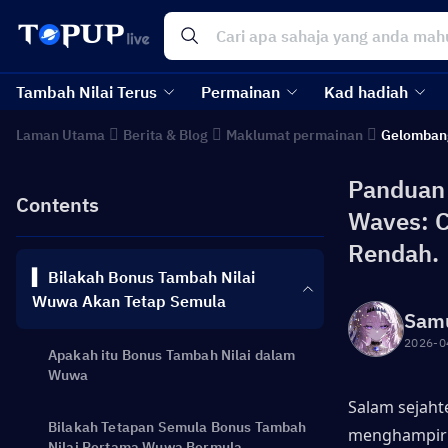
Tambah Nilai Terus
Permainan
Kad hadiah
Laman Utama
Berita & Blog
Maklumat permainan
Gelomban
Panduan 
Contents
Waves: C
Rendah.
▍ Bilakah Bonus Tambah Nilai
Wuwa Akan Tetap Semula
Sam
2026-0
Apakah itu Bonus Tambah Nilai dalam
Wuwa
Salam sejaht
Bilakah Tetapan Semula Bonus Tambah
menghampiri
Nilai Pertama Wuwa Bermula