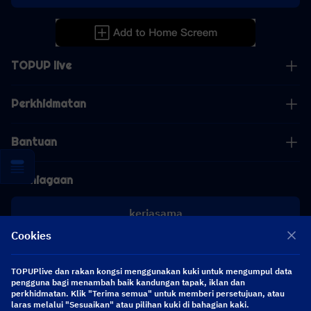
TOPUP live
Perkhidmatan
Bantuan
Perniagaan
kerjasama
Cookies
[email protected]
[email protected]
TOPUPlive dan rakan kongsi menggunakan kuki untuk mengumpul data
pengguna bagi menambah baik kandungan tapak, iklan dan
perkhidmatan. Klik "Terima semua" untuk memberi persetujuan, atau
Ikuti kami
laras melalui "Sesuaikan" atau pilihan kuki di bahagian kaki.