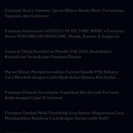
Panduan Acara Summer Spree Where Winds Meet: Permainan,
Tugasan, dan Ganjaran
Panduan Kolaborasi GODDESS OF VICTORY: NIKKE × Persona:
Acara PERSONA ON FRONTLINE, Watak, Banner & Ganjaran
Senarai Tahap Kemahiran Mandiri Itik 2026: Kedudukan
Kemahiran Terbaik dan Panduan Binaan
Marvel Rivals Memperkenalkan Format Bundle PYO Baharu:
Cara Membeli dengan Lebih Bijak dalam Kemas Kini Kedai
Musim 9.5
Panduan Pemula Growtopia: Dapatkan World Lock Pertama
Anda dengan Cepat & Selamat
Panduan Tambah Nilai Punishing Gray Raven: Bagaimana Cara
Mendapatkan Rainbow Card dengan Harga Lebih Baik?