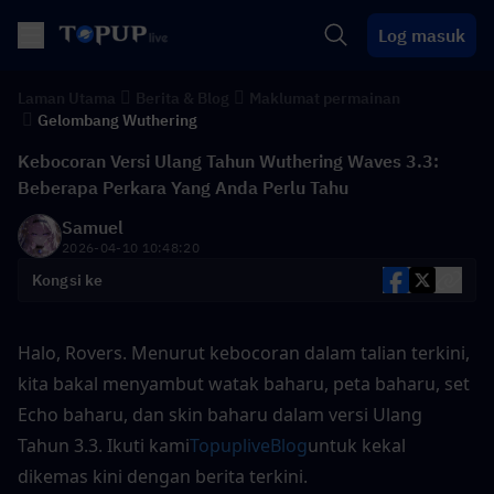
Log masuk
Laman Utama
Berita & Blog
Maklumat permainan
Gelombang Wuthering
Kebocoran Versi Ulang Tahun Wuthering Waves 3.3:
Beberapa Perkara Yang Anda Perlu Tahu
Samuel
2026-04-10 10:48:20
Kongsi ke
Halo, Rovers. Menurut kebocoran dalam talian terkini, 
kita bakal menyambut watak baharu, peta baharu, set 
Echo baharu, dan skin baharu dalam versi Ulang 
Tahun 3.3. Ikuti kami
TopupliveBlog
untuk kekal 
dikemas kini dengan berita terkini.