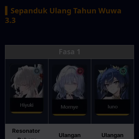
▍Sepanduk Ulang Tahun Wuwa 
3.3
Fasa 1
Resonator 
Ulangan
Ulangan