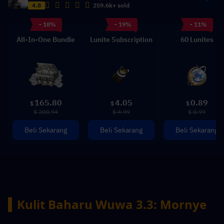
4.8
259.6k+ sold
- 18%
- 19%
- 11%
All-In-One Bundle
Lunite Subscription
60 Lunites
165.80
4.05
0.89
$
$
$
$ 200.94
$ 4.99
$ 0.99
Beli Sekarang
Beli Sekarang
Beli Sekarang
▍Kulit Baharu Wuwa 3.3: Mornye