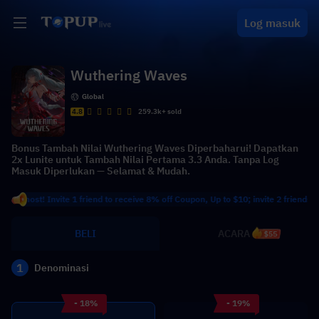
Log masuk
Wuthering Waves
Global
4.8
259.3k+ sold
Bonus Tambah Nilai Wuthering Waves Diperbaharui! Dapatkan
2x Lunite untuk Tambah Nilai Pertama 3.3 Anda. Tanpa Log
Masuk Diperlukan — Selamat & Mudah.
t! Invite 1 friend to receive 8% off Coupon, Up to $10; invite 2 friends to recei
BELI
ACARA
$55
1
Denominasi
- 18%
- 19%