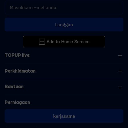
Langgan
TOPUP live
Perkhidmatan
Bantuan
Perniagaan
kerjasama