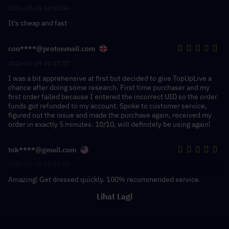
2026-07-03 14:10:34
It's cheap and fast
con****@protonmail.com
2026-06-29 21:17:37
I was a bit apprehensive at first but decided to give TopUpLive a
chance after doing some research. First time purchaser and my
first order failed because I entered the incorrect UID so the order
funds got refunded to my account. Spoke to customer service,
figured out the issue and made the purchase again, received my
order in exactly 5 minutes. 10/10, will definitely be using again!
tok****@gmail.com
2026-06-16 03:21:14
Amazing! Get dressed quickly. 100% recommended service.
Lihat Lagi