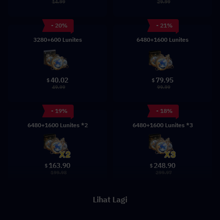
14.99
29.99
- 20%
- 21%
3280+600 Lunites
6480+1600 Lunites
40.02
79.95
$
$
49.99
99.99
- 19%
- 18%
6480+1600 Lunites *2
6480+1600 Lunites *3
163.90
248.90
$
$
199.98
299.97
Lihat Lagi