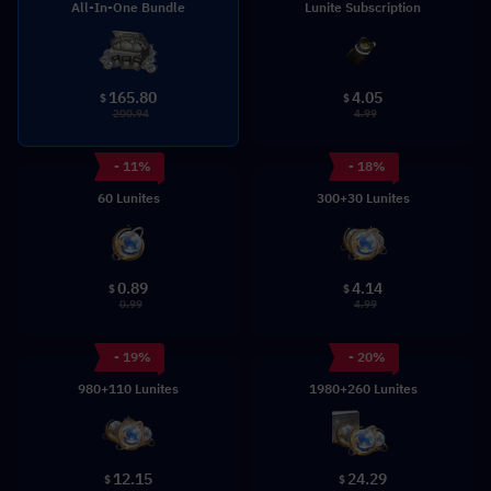
All-In-One Bundle
Lunite Subscription
165.80
4.05
$
$
200.94
4.99
- 11%
- 18%
60 Lunites
300+30 Lunites
0.89
4.14
$
$
0.99
4.99
- 19%
- 20%
980+110 Lunites
1980+260 Lunites
12.15
24.29
$
$