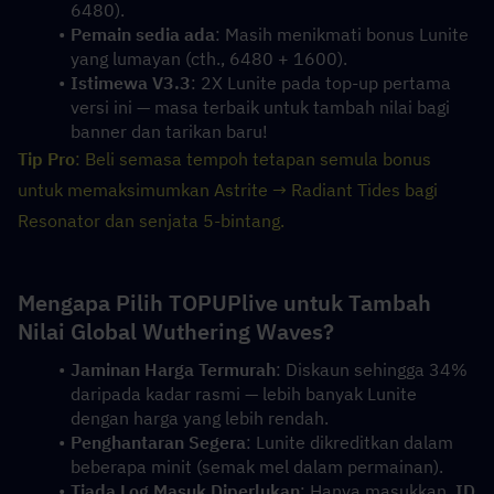
6480).
Pemain sedia ada
: Masih menikmati bonus Lunite 
yang lumayan (cth., 6480 + 1600).
Istimewa V3.3
: 2X Lunite pada top-up pertama 
versi ini — masa terbaik untuk tambah nilai bagi 
banner dan tarikan baru!
Tip Pro
: Beli semasa tempoh tetapan semula bonus 
untuk memaksimumkan Astrite → Radiant Tides bagi 
Resonator dan senjata 5-bintang.
Mengapa Pilih TOPUPlive untuk Tambah 
Nilai Global Wuthering Waves?
Jaminan Harga Termurah
: Diskaun sehingga 34% 
daripada kadar rasmi — lebih banyak Lunite 
dengan harga yang lebih rendah.
Penghantaran Segera
: Lunite dikreditkan dalam 
beberapa minit (semak mel dalam permainan).
Tiada Log Masuk Diperlukan
: Hanya masukkan  
ID 