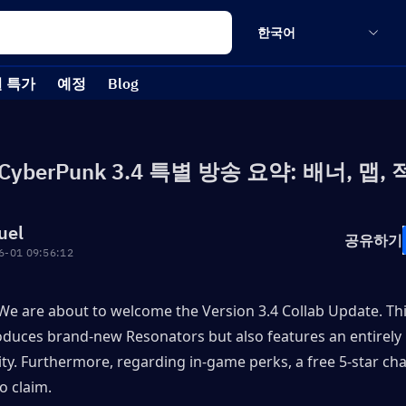
한국어
 특가
예정
Blog
CyberPunk 3.4 특별 방송 요약: 배너, 맵, 
uel
공유하기
6-01 09:56:12
 We are about to welcome the Version 3.4 Collab Update. Thi
oduces brand-new Resonators but also features an entirely 
ty. Furthermore, regarding in-game perks, a free 5-star char
o claim. 