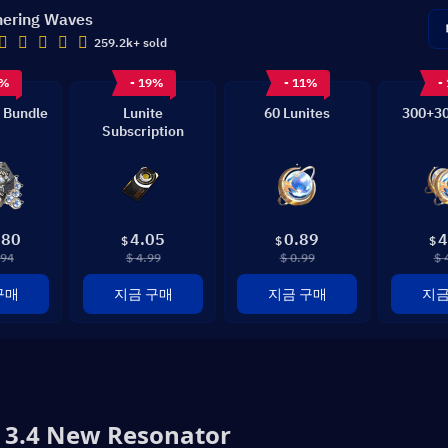
ering Waves
259.2k+ sold
8%
- 19%
- 11%
-
 Bundle
Lunite
60 Lunites
300+30
Subscription
.80
4.05
0.89
4
$
$
$
.94
$ 4.99
$ 0.99
$ 
구매
지금 구매
지금 구매
지금
3.4 New Resonator