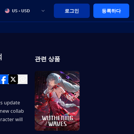
로그인
등록하다
US - USD
적
관련 상품
s update 
new collab 
acter will 