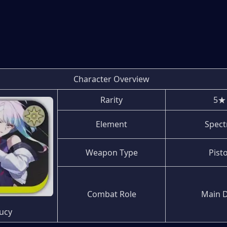
Character Overview
Rarity
5★
Element
Spect
Weapon Type
Pisto
Combat Role
Main 
ucy