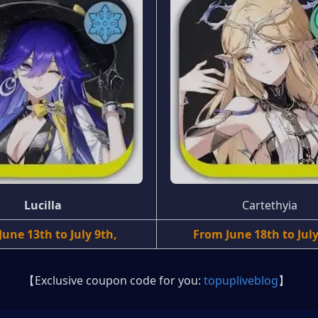
Lucilla
Cartethyia
une 13th to July 9th, 
From June 18th to July
【Exclusive coupon code for you: 
topupliveblog
】