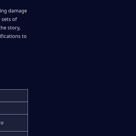
ling damage 
sets of 
e story, 
ications to 
ro