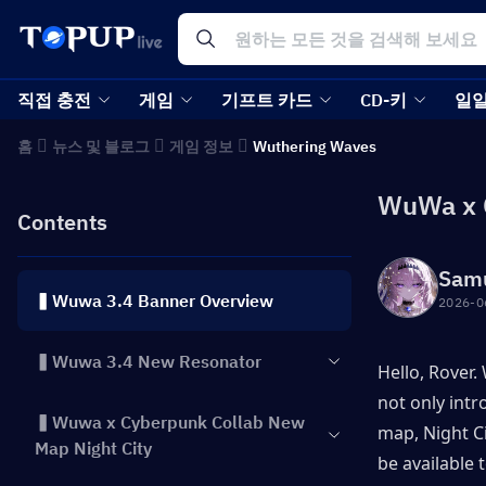
직접 충전
게임
기프트 카드
CD-키
일일
홈
뉴스 및 블로그
게임 정보
Wuthering Waves
WuWa x 
Contents
Sam
▍Wuwa 3.4 Banner Overview
2026-0
▍Wuwa 3.4 New Resonator
Hello, Rover.
not only intr
▍Wuwa x Cyberpunk Collab New
map, Night Ci
Map Night City
be available t