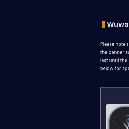
▍
Wuwa 
Please note th
the banner sc
last until the
below for spec