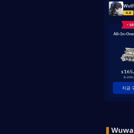
Wuth
4.8
- 1
All-In-One
165
$
$ 200
지금 
▍
Wuwa 