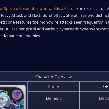
tar Spectro Resonator who wields a Pistol.
 She excels at dea
eavy Attack and Hack-Burst effect. She utilizes two distinct 
ts: one features the monowire attacks seen frequently in th
er utilizes her pistol and various cybernetic cyberware modif
ive damage on enemies.
Character Overview
Rarity
5★
Element
Elect