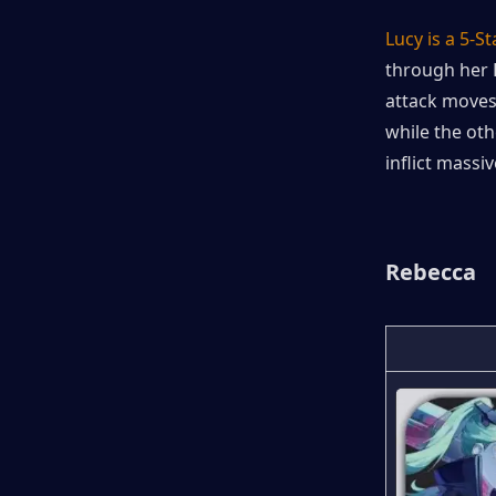
Lucy is a 5-S
through her H
attack movese
while the oth
inflict mass
Rebecca