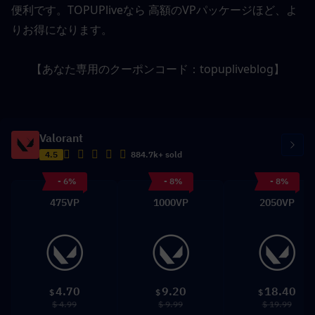
便利です。TOPUPliveなら
高額のVPパッケージほど、よ
りお得になります。
【あなた専用のクーポンコード：topupliveblog】
Valorant
4.5
884.7k+ sold
- 6%
- 8%
- 8%
475VP
1000VP
2050VP
4.70
9.20
18.40
$
$
$
$ 4.99
$ 9.99
$ 19.99