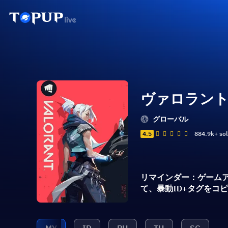
ヴァロラン
グローバル
4.5
884.9k+ so
リマインダー：ゲーム
て、暴動ID+タグをコピー