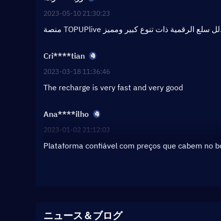
2023-05-10 21:30:23
منصة TOPUPlive كبير ومميز
Cri****tian
2023-03-18 11:36:46
The recharge is very fast and very good
Ana****ilho
2023-01-02 21:12:03
Plataforma confiável com preços que cabem no 
ニュース＆ブログ