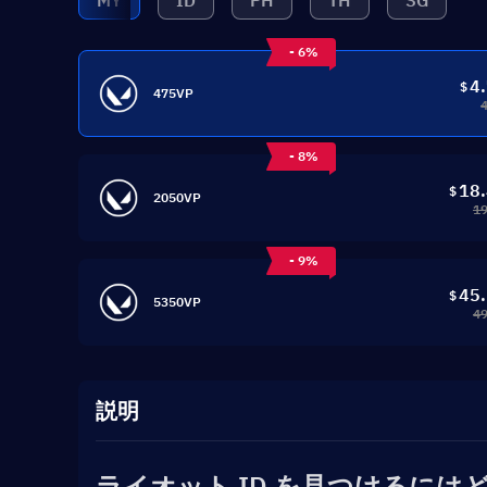
MY
ID
PH
TH
SG
- 6%
4
$
475VP
- 8%
18
$
2050VP
19
- 9%
45
$
5350VP
49
説明
ライオット ID を見つけるには