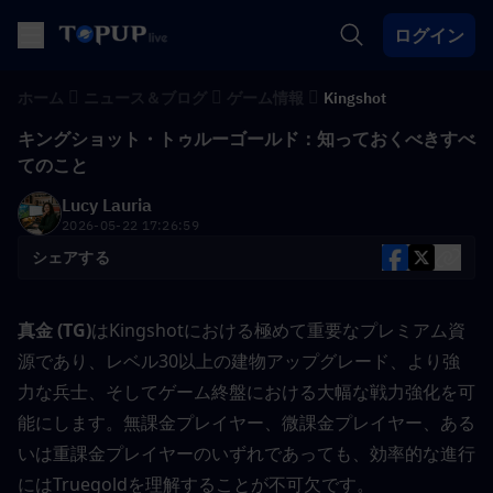
ログイン
ホーム
ニュース＆ブログ
ゲーム情報
Kingshot
キングショット・トゥルーゴールド：知っておくべきすべ
てのこと
Lucy Lauria
2026-05-22 17:26:59
シェアする
真金 (TG)
はKingshotにおける極めて重要なプレミアム資
源であり、レベル30以上の建物アップグレード、より強
力な兵士、そしてゲーム終盤における大幅な戦力強化を可
能にします。無課金プレイヤー、微課金プレイヤー、ある
いは重課金プレイヤーのいずれであっても、効率的な進行
にはTruegoldを理解することが不可欠です。