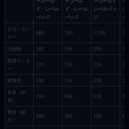
ーゴール
ーゴール
ーゴールド
ー
ド・レベル
ド・レベル
レベルバッ
レ
バッジ
バッジ
ジ
ジ
タウンセン
660
790
1,190
1,
ター
大使館
165
195
295
35
指揮センタ
125
155
235
28
ー
救急所
130
155
235
28
兵舎（歩
295
355
535
63
兵）
厩舎（騎
295
355
535
63
兵）