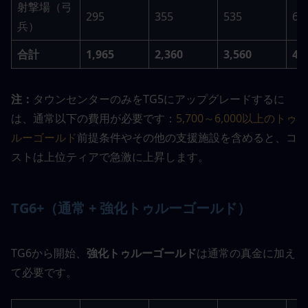
射撃場（弓
295
355
535
63
兵）
合計
1,965
2,360
3,560
4,
注：
タウンセンターのみをTG5にアップグレードするに
は、通常以下の費用が必要です：
5,700～6,000以上のトゥ
ルーゴールド
前提条件やその他の支援施設を含めると、コ
ストは上位ティアで急激に上昇します。
TG6+（通常 + 強化トゥルーゴールド）
TG6から開始、
強化トゥルーゴールド
は通常の真金に加え
て必要です。