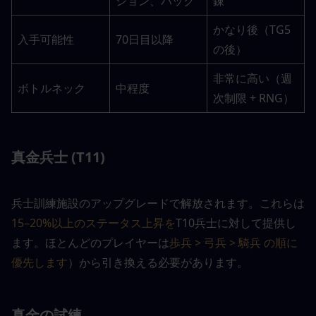
ション、パック
錬
かなり後（TG5
入手可能性
70日目以降
の後）
非常に高い（週
ボトルネック
中程度
次制限 + RNG）
真金兵士 (T11)
兵士訓練施設のアップグレードで解放されます。これらは
15–20%以上のステータス上昇を
T10兵士に対して提供し
ます。ほとんどのプレイヤーは
歩兵 > 弓兵 > 騎兵 の順に
優先します
）から引き換える必要があります。
真金の試練