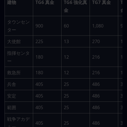
建物
TG6 真金
TG6 強化真
TG7 真金
T
金
金
タウンセン
900
60
1,080
90
ター
大使館
225
13
270
19
指揮センタ
180
12
216
18
ー
救急所
180
12
216
18
兵舎
405
25
486
37
安定
405
25
486
37
範囲
405
25
486
37
戦争アカデ
405
25
486
37