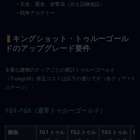
兵舎、厩舎、射撃場（兵士訓練施設）
戦争アカデミー
▍
キングショット・トゥルーゴール
ドのアップグレード要件
主要な建物のティアごとの累計トゥルーゴールド
（Truegold）推定コストは以下の通りです（各ティア = 5
ステージ）：
TG1–TG5（通常トゥルーゴールド）
建物
TG1 トゥル
TG2 トゥル
TG3 トゥル
T