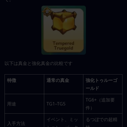
以下は真金と強化真金の比較です
特徴
通常の真金
強化トゥルーゴ
ールド
TG6+（追加要
用途
TG1–TG5
件）
イベント、ミッ
るつぼでの超精
入手方法