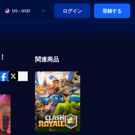
ログイン
登録する
US - USD
！
関連商品