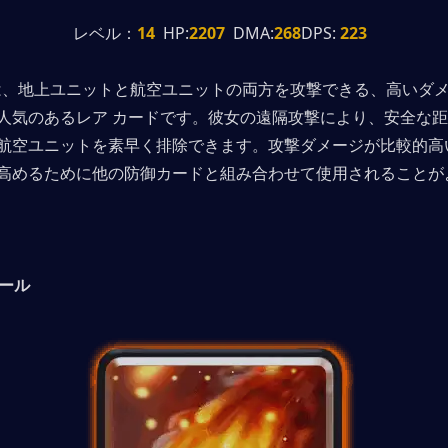
レベル：
14
  HP:
2207
  DMA:
268
DPS:
 223
eer は、地上ユニットと航空ユニットの両方を攻撃できる、高いダ
人気のあるレア カードです。彼女の遠隔攻撃により、安全な
航空ユニットを素早く排除できます。攻撃ダメージが比較的高
高めるために他の防御カードと組み合わせて使用​​されることが
ボール