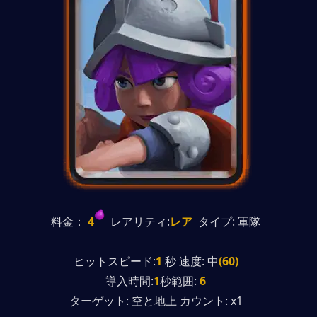
料金：
 4
  レアリティ:
レア
  タイプ: 軍隊
ヒットスピード:
1
 秒 速度: 中
(60)
導入時間:
1
秒範囲: 
6
ターゲット: 空と地上 カウント: x1