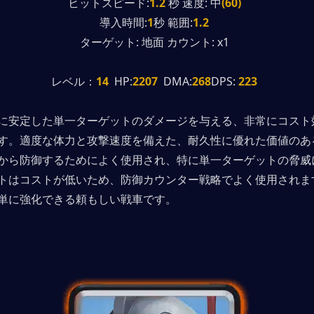
ヒットスピード:
1.2
 秒 速度: 中
(60)
導入時間:
1
秒 範囲:
1.2
ターゲット: 地面 カウント: x1
レベル：
14
  HP:
2207
  DMA:
268
DPS:
 223
に安定した単一ターゲットのダメージを与える、非常にコスト
す。適度な体力と攻撃速度を備えた、耐久性に優れた価値のあ
から防御するためによく使用され、特に単一ターゲットの脅威
トはコストが低いため、防御カウンター戦略でよく使用されま
単に強化できる頼もしい戦車です。