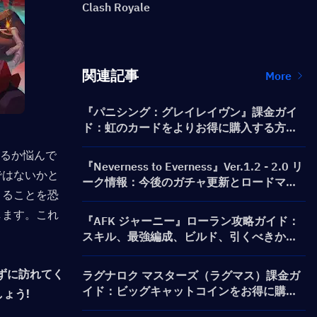
Clash Royale
関連記事
More
『パニシング：グレイレイヴン』課金ガイ
ド：虹のカードをよりお得に購入する方法
は？
するか悩んで
『Neverness to Everness』Ver.1.2 - 2.0 リ
ではないかと
ーク情報：今後のガチャ更新とロードマッ
とることを恐
プ！
します。これ
『AFK ジャーニー』ローラン攻略ガイド：
スキル、最強編成、ビルド、引くべきか徹
底解説
ずに訪れてく
ラグナロク マスターズ（ラグマス）課金ガ
イド：ビッグキャットコインをお得に購入
しょう!
する方法は？