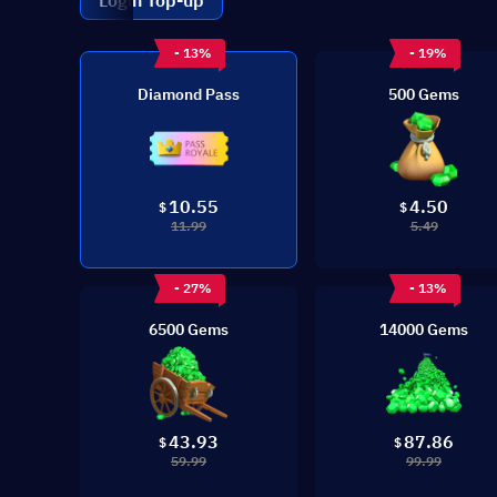
Login Top-up
- 13%
- 19%
Diamond Pass
500 Gems
10.55
4.50
$
$
11.99
5.49
- 27%
- 13%
6500 Gems
14000 Gems
43.93
87.86
$
$
59.99
99.99