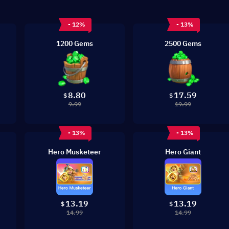
- 12%
- 13%
1200 Gems
2500 Gems
8.80
17.59
$
$
9.99
19.99
- 13%
- 13%
Hero Musketeer
Hero Giant
13.19
13.19
$
$
14.99
14.99