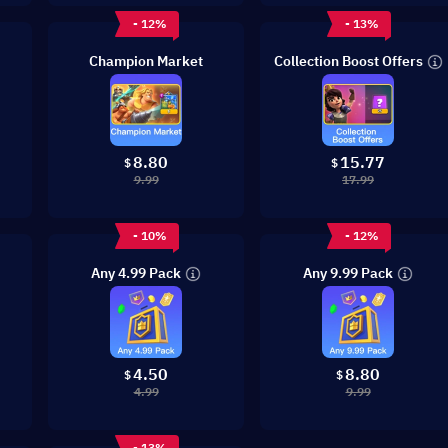
- 12%
- 13%
Collection Boost Offers
Champion Market
8.80
15.77
$
$
9.99
17.99
- 10%
- 12%
Any 4.99 Pack
Any 9.99 Pack
4.50
8.80
$
$
4.99
9.99
- 13%