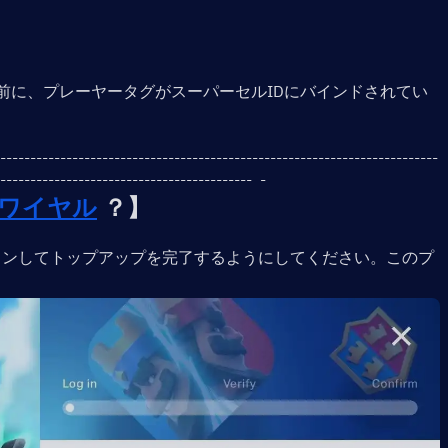
ップの前に、プレーヤータグがスーパーセルIDにバインドされてい
-------------------------------------------------------------------------
------------------------------------------  - 
ワイヤル
 ？】
インしてトップアップを完了するようにしてください。このプ