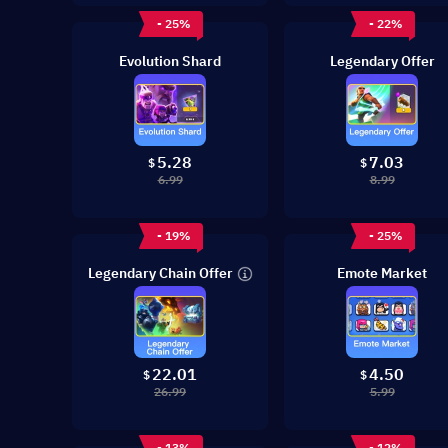
- 25%
- 22%
Evolution Shard
Legendary Offer
5.28
7.03
$
$
6.99
8.99
- 19%
- 25%
Legendary Chain Offer
Emote Market
4.50
22.01
$
$
5.99
26.99
- 13%
- 12%