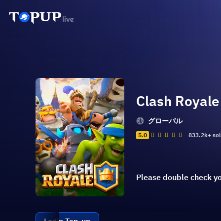
Clash Royale
グローバル
5.0
833.2k+ so
Please double check you