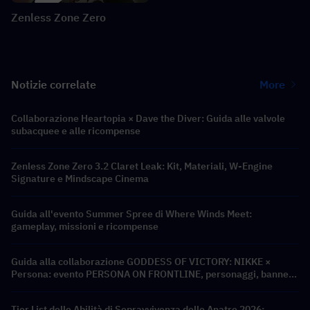
Zenless Zone Zero
Notizie correlate
More
Collaborazione Heartopia × Dave the Diver: Guida alle valvole
subacquee e alle ricompense
Zenless Zone Zero 3.2 Claret Leak: Kit, Materiali, W-Engine
Signature e Mindscape Cinema
Guida all'evento Summer Spree di Where Winds Meet:
gameplay, missioni e ricompense
Guida alla collaborazione GODDESS OF VICTORY: NIKKE ×
Persona: evento PERSONA ON FRONTLINE, personaggi, banner
e ricompense
Tier List delle Abilità di Sopravvivenza delle Anatre 2026: