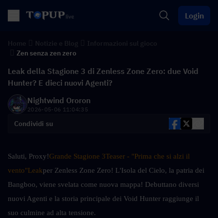
Login
Home
Notizie e Blog
Informazioni sul gioco
Zen senza zen zero
Leak della Stagione 3 di Zenless Zone Zero: due Void
Hunter? E dieci nuovi Agenti?
Nightwind Ororon
2026-05-06 11:04:35
Condividi su
Saluti, Proxy!
Grande Stagione 3
Teaser - "Prima che si alzi il 
vento"
Leak
per Zenless Zone Zero! L'Isola del Cielo, la patria dei 
Bangboo, viene svelata come nuova mappa! Debuttano diversi 
nuovi Agenti e la storia principale dei Void Hunter raggiunge il 
suo culmine ad alta tensione.