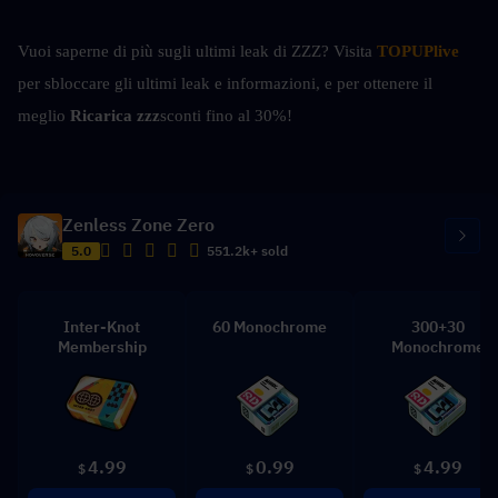
Vuoi saperne di più sugli ultimi leak di ZZZ? Visita
TOPUPlive
per sbloccare gli ultimi leak e informazioni, e per ottenere il 
meglio 
Ricarica zzz
sconti fino al 30%!
Zenless Zone Zero
5.0
551.2k+ sold
Inter-Knot
60 Monochrome
300+30
Membership
Monochrome
4.99
0.99
4.99
$
$
$