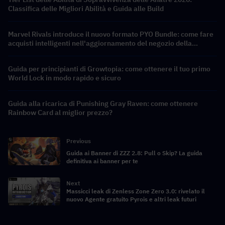
Classifica delle Migliori Abilità e Guida alle Build
Marvel Rivals introduce il nuovo formato PYO Bundle: come fare
acquisti intelligenti nell'aggiornamento del negozio della
Stagione 9.5
Guida per principianti di Growtopia: come ottenere il tuo primo
World Lock in modo rapido e sicuro
Guida alla ricarica di Punishing Gray Raven: come ottenere
Rainbow Card al miglior prezzo?
Previous
Guida ai Banner di ZZZ 2.8: Pull o Skip? La guida
definitiva ai banner per te
Next
Massicci leak di Zenless Zone Zero 3.0: rivelato il
nuovo Agente gratuito Pyrois e altri leak futuri