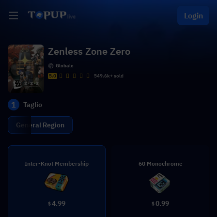
Login
Zenless Zone Zero
Globale
5.0
549.6k+ sold
1
Taglio
General Region
Inter-Knot Membership
60 Monochrome
4.99
0.99
$
$