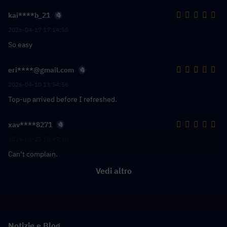
kai****b_21
2026-04-17 17:14:55
So easy
eri****@gmail.com
2026-04-10 13:54:56
Top-up arrived before I refreshed.
xav****8271
2026-03-25 10:47:30
Can’t complain.
Vedi altro
Notizie e Blog