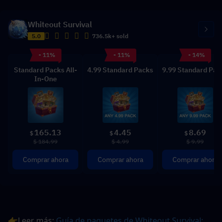
Whiteout Survival
5.0
736.5k+ sold
- 11%
- 11%
- 14%
Standard Packs All-
4.99 Standard Packs
9.99 Standard Pac
In-One
165.13
4.45
8.69
$
$
$
$ 184.99
$ 4.99
$ 9.99
Comprar ahora
Comprar ahora
Comprar ahora
👉Leer más: 
Guía de paquetes de Whiteout Survival: 