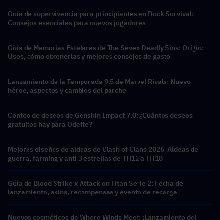
Guía de supervivencia para principiantes en Duck Survival:
Consejos esenciales para nuevos jugadores
Guía de Memorias Estelares de The Seven Deadly Sins: Origin:
Usos, cómo obtenerlas y mejores consejos de gasto
Lanzamiento de la Temporada 9.5 de Marvel Rivals: Nuevo
héroe, aspectos y cambios del parche
Conteo de deseos de Genshin Impact 7.0: ¿Cuántos deseos
gratuitos hay para Odette?
Mejores diseños de aldeas de Clash of Clans 2026: Aldeas de
guerra, farming y anti 3 estrellas de TH12 a TH18
Guía de Blood Strike x Attack on Titan Serie 2: Fecha de
lanzamiento, skins, recompensas y evento de recarga
Nuevos cosméticos de Where Winds Meet: ¡Lanzamiento del