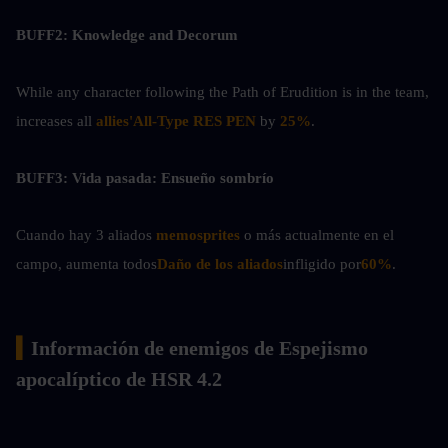
BUFF2: Knowledge and Decorum
While any character following the Path of Erudition is in the team, 
increases all 
allies'All-Type RES PEN
 by 
25%
.
BUFF3: Vida pasada: Ensueño sombrío
Cuando hay 3 aliados
 memosprites 
o más actualmente en el 
campo, aumenta todos
Daño de los aliados
infligido por
60%
.
▍
Información de enemigos de Espejismo 
apocalíptico de HSR 4.2