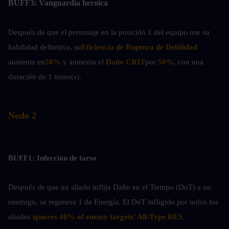
BUFF3: Vanguardia heroica
Después de que el personaje en la posición 1 del equipo use su 
habilidad definitiva, su
Eficiencia de Ruptura de Debilidad 
aumenta en
50%
 y aumenta el
 Daño CRIT
por
 50%
, con una 
duración de 1 turno(s).
Nodo 2
BUFF1: Infección de tarso
Después de que un aliado inflija Daño en el Tiempo (DoT) a un 
enemigo, se regenera 1 de Energía. El DoT infligido por todos los 
aliados
 ignores 40% of enemy targets' All-Type RES
.