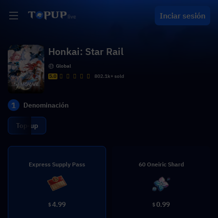
Inciar sesión
Honkai: Star Rail
Global
5.0
802.1k+ sold
1
Denominación
Top-up
Express Supply Pass
60 Oneiric Shard
4.99
0.99
$
$