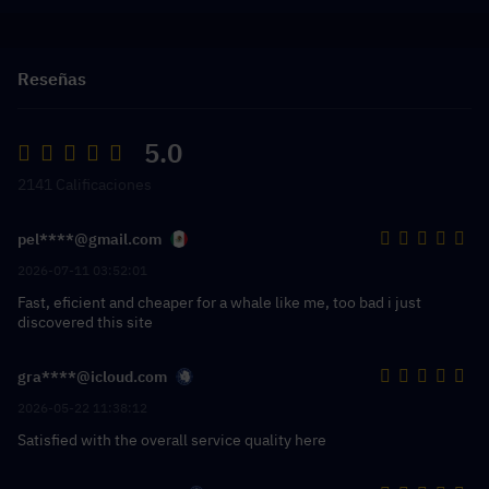
Reseñas
5.0
2141 Calificaciones
pel****@gmail.com
2026-07-11 03:52:01
Fast, eficient and cheaper for a whale like me, too bad i just
discovered this site
gra****@icloud.com
2026-05-22 11:38:12
Satisfied with the overall service quality here