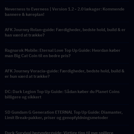
Neverness to Everness | Version 1.2 - 2.0 lækager: Kommende
bannere & køreplan!
AFK Journey Rolan-guide: Færdigheder, bedste hold, build & er
han værd at trække?
Ragnarok Mobile: Eternal Love Top Up Guide: Hvordan køber
man Big Cat Coin til en bedre pris?
AFK Journey Voracia-guide: Færdigheder, bedste hold, build &
er hun værd at trække?
DC: Dark Legion Top Up Guide: Sådan køber du Planet Coins
billigere og sikkert
SD Gundam G Generation ETERNAL Top Up Guide: Diamanter,
Limit Break-pakker, priser og genopfyldningsmetoder
Duck Survival begynderguide: Vigtige tips til nye spillere