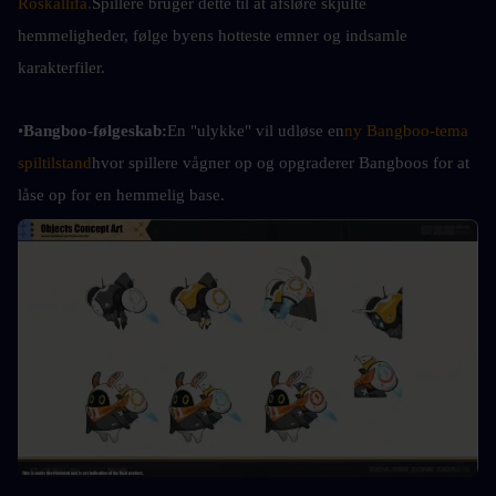
Roskallifa.
Spillere bruger dette til at afsløre skjulte 
hemmeligheder, følge byens hotteste emner og indsamle 
karakterfiler.
•
Bangboo-følgeskab:
En "ulykke" vil udløse en
ny Bangboo-tema 
spiltilstand
hvor spillere vågner op og opgraderer Bangboos for at 
låse op for en hemmelig base.