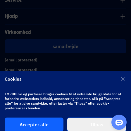
Service
Hjælp
Virksomhed
samarbejde
[email protected]
[email protected]
Cookies
Følg os
TOPUPlive og partnere bruger cookies til at indsamle brugerdata for at
forbedre webstedets indhold, annoncer og tjenester. Klik på "Accepter
alle" for at give samtykke, eller juster via "Tilpas" eller cookie-
Copyright 2026 SEA WHALE TECHNOLOGY PTE.LTD. All Rights Reserved.
præferencer i bunden.
Accepter alle
Tilpas
$ 0.00
Køb nu