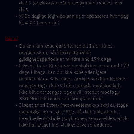
du 90 polykromer, når du logger ind i spillet hver 
dag.
※ De daglige login-belønninger opdateres hver dag 
kl. 4:00 (servertid).
[Note]
Du kan kun købe og forlænge dit Inter-Knot-
medlemskab, når den resterende 
gyldighedsperiode er mindre end 179 dage.
Hvis dit Inter-Knot-medlemskab har mere end 179 
dage tilbage, kan du ikke købe yderligere 
medlemskab. Selv under særlige omstændigheder 
med gentagne køb vil dit samlede medlemskab 
ikke blive forlænget, og du vil i stedet modtage 
330 Monochromes som kompensation.
I løbet af dit Inter-Knot-medlemskab skal du logge 
ind dagligt for at gøre krav på dine polykromer. 
Eventuelle mistede polykromer, som skyldes, at du 
ikke har logget ind, vil ikke blive refunderet.