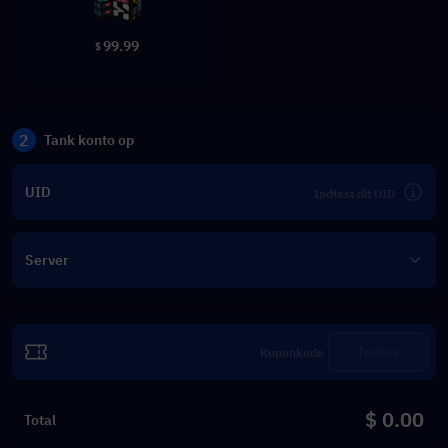
99.99
$
2
Tank konto op
UID
Server
Indløs
$ 0.00
Total