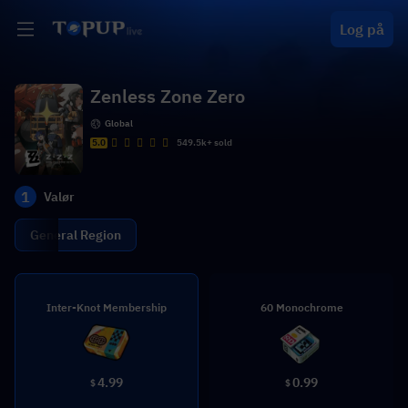
Log på
Zenless Zone Zero
Global
5.0
549.5k+ sold
1
Valør
General Region
Inter-Knot Membership
60 Monochrome
4.99
0.99
$
$