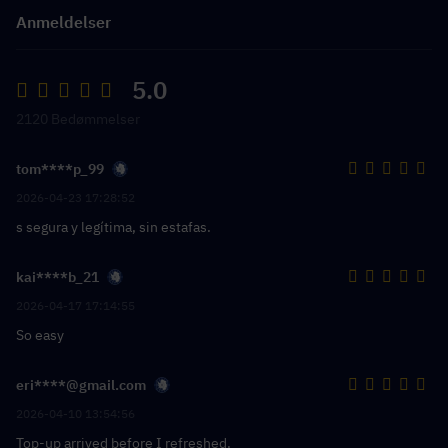
Anmeldelser
5.0
2120 Bedømmelser
tom****p_99
2026-04-23 17:28:52
s segura y legítima, sin estafas.
kai****b_21
2026-04-17 17:14:55
So easy
eri****@gmail.com
2026-04-10 13:54:56
Top-up arrived before I refreshed.