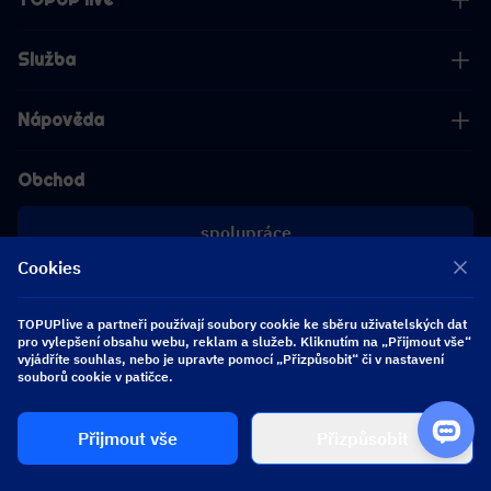
Služba
Nápověda
Obchod
spolupráce
Cookies
[email protected]
[email protected]
TOPUPlive a partneři používají soubory cookie ke sběru uživatelských dat
pro vylepšení obsahu webu, reklam a služeb. Kliknutím na „Přijmout vše“
vyjádříte souhlas, nebo je upravte pomocí „Přizpůsobit“ či v nastavení
Sledujte nás
souborů cookie v patičce.
Přijmout vše
Přizpůsobit
Copyright 2026 SEA WHALE TECHNOLOGY PTE.LTD. All Rights Reserved.