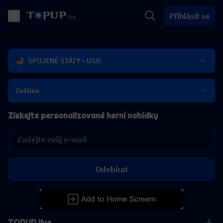
Přihlásit se
SPOJENÉ STÁTY - USD
čeština
Získejte personalizované herní nabídky
Odebírat
TOPUP live