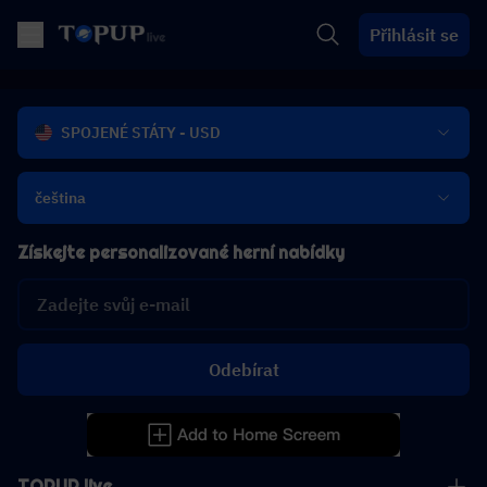
Přihlásit se
SPOJENÉ STÁTY - USD
čeština
Získejte personalizované herní nabídky
Odebírat
TOPUP live