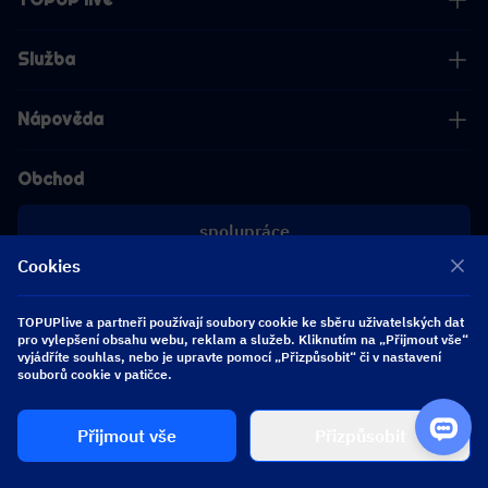
Služba
Nápověda
Obchod
spolupráce
Cookies
[email protected]
[email protected]
TOPUPlive a partneři používají soubory cookie ke sběru uživatelských dat
pro vylepšení obsahu webu, reklam a služeb. Kliknutím na „Přijmout vše“
vyjádříte souhlas, nebo je upravte pomocí „Přizpůsobit“ či v nastavení
Sledujte nás
souborů cookie v patičce.
Přijmout vše
Přizpůsobit
Copyright 2026 SEA WHALE TECHNOLOGY PTE.LTD. All Rights Reserved.