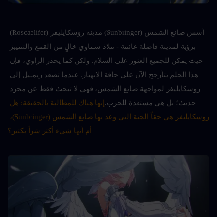
أسس صانع الشمس (Sunbringer) مدينة روسكايليفر (Roscaelifer) 
برؤية لمدينة فاضلة عائمة - ملاذ سماوي خالٍ من القمع والتمييز 
حيث يمكن للجميع العثور على السلام. ولكن كما يحذر الراوي، فإن 
هذا الحلم يتأرجح الآن على حافة الانهيار. عندما تصعد ريمييل إلى 
روسكايليفر لمواجهة صانع الشمس، فهي لا تبحث فقط عن مجرد 
حديث؛ بل هي مستعدة للحرب.
إنها هناك للمطالبة بالحقيقة: هل 
روسكايليفر هي حقاً الجنة التي وعد بها صانع الشمس (Sunbringer)، 
أم أنها شيء أكثر شراً بكثير؟