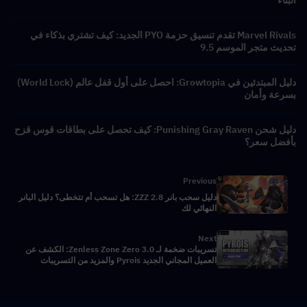
Marvel Rivals تقدم تنسيق حزمة PYO الجديد: كيف تشتري بذكاء في
تحديث متجر الموسم 9.5
دليل المبتدئين في Growtopia: احصل على أول قفل عالم (World Lock)
بسرعة وأمان
دليل شحن Punishing Gray Raven: كيف تحصل على بطاقات قوس قزح
بأفضل سعر؟
Previous
دليل سحب بانر ZZZ 2.8: هل تسحب أم تتخطى؟ دليل البانر
النهائي لك
Next
تسريبات ضخمة لـ Zenless Zone Zero 3.0: الكشف عن
العميل المجاني الجديد Pyrois والمزيد من التسريبات
المستقبلية