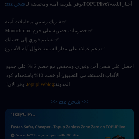
أخبار اللعبة؟
TOPUPlive
يوفر طريقة آمنة ومخفضة لـ
شحن zzz
:
✅ شريك رسمي بمعاملات آمنة
✅ خصومات حصرية على حزم Monochrome
✅ تسليم فوري إلى حسابك
✅ دعم عملاء على مدار الساعة طوال أيام الأسبوع
احصل على شحن آمن وفوري ومخفض مع خصم 12% على جميع 
الألعاب (لمستخدمي التطبيق) أو خصم 10% باستخدام كود 
المدونة:
topupliveblog
. وفر الآن! 
>> شحن zzz <<