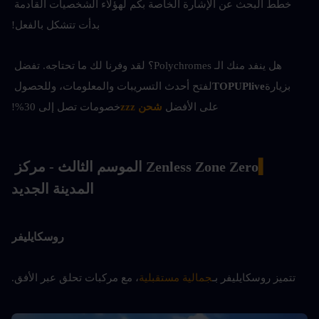
خطط البحث عن الإشارة الخاصة بكم لهؤلاء الشخصيات القادمة 
بدأت تتشكل بالفعل!
هل ينفد منك الـ Polychromes؟ لقد وفرنا لك ما تحتاجه. تفضل 
بزيارة
TOPUPlive
لفتح أحدث التسريبات والمعلومات، وللحصول 
على الأفضل
شحن zzz
خصومات تصل إلى 30%!
▍
Zenless Zone Zero الموسم الثالث - مركز 
المدينة الجديد
روسكايليفر
تتميز روسكايليفر بـ
جمالية مستقبلية
، مع مركبات تحلق عبر الأفق.