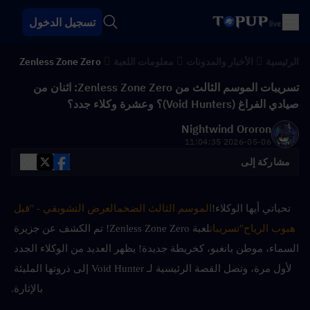
تسجيل الدخول
الرئيسية
الأخبار والمدونات
معلومات اللعبة
Zenless Zone Zero
تسريبات الموسم الثالث من Zenless Zone Zero: اثنان من
صيادي الفراغ (Void Hunters)؟ وعشرة وكلاء جدد؟
Nightwind Ororon
2026-05-06 11:04:35
مشاركة إلى
تحياتي أيها الوكلاء!
الموسم الثالث الضخم
العرض التشويقي - "قبل 
هبوب الرياح"
تسريبات
لعبة Zenless Zone Zero! تم الكشف عن جزيرة 
السماء، موطن بانغبو، كخريطة جديدة! يظهر العديد من الوكلاء الجدد 
لأول مرة، وتصل القصة الرئيسية لـ Void Hunter إلى ذروتها المليئة 
بالإثارة.