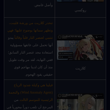
وأصل غامض.
روكسي
تنحدر كلاريت من ورشة فلينت، 
وتظهر سماتها بوضوح عليها؛ فهي 
تنتمي لعنصر النار قلباً وقالباً.
يبدو 
أنها تحمل على عاتقها مسؤولية 
استعادة مجد عنصر النار السابق؛ 
ففي النهاية، لقد مر وقت طويل 
منذ أن كان لدينا مهاجم قوي 
كلاريت
حقيقي يقود الهجوم.
فيلينا هي وكيلة شذوذ الرياح 
(Wind Anomaly Agent) والنجمة 
الرئيسية للموسم الثالث.
من 
المرجح أن تلعب دوراً محورياً في 