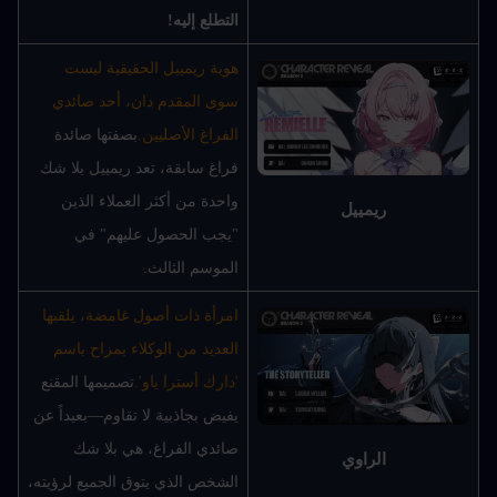
التطلع إليه!
هوية ريمييل الحقيقية ليست 
سوى المقدم دان، أحد صائدي 
الفراغ الأصليين.
بصفتها صائدة 
فراغ سابقة، تعد ريمييل بلا شك 
واحدة من أكثر العملاء الذين 
ريمييل
"يجب الحصول عليهم" في 
الموسم الثالث.
امرأة ذات أصول غامضة، يلقبها 
العديد من الوكلاء بمزاح باسم 
'دارك أسترا ياو'.
تصميمها المقنع 
يفيض بجاذبية لا تقاوم—بعيداً عن 
صائدي الفراغ، هي بلا شك 
الراوي
الشخص الذي يتوق الجميع لرؤيته، 