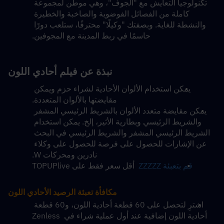
تكنولوجيا التعايش مع "الجوف"، وهي موطن لمجموعة 
كاملة من الفصائل الفوضوية والصاخبة والخطيرة 
والنشطة للغاية. وبصفتك "وكيلًا" محترفًا، ستلعب دورًا 
حاسمًا في ربط المدينة مع المجوفين.
نبذة عن 
فيلم أحادي اللون
يمكن استخدام الألوان الأحادية لشراء حزم ويمكن 
مقايضتها بالألوان المتعددة.
يمكن مقايضة متعدد الألوان بالشريط الرئيسي المشفر 
والشريط الرئيسي وبطارية الأثير، إلخ. يمكن استخدام 
الشريط الرئيسي المشفر والشريط الرئيسي في البحث 
عن الإشارات للحصول على فرصة للحصول على وكلاء 
نادرين ومحركات W.
قم بتعبئة ZZZZZ
  أقل سعر فقط على TOPUPlive
مكافأة تعبئة الرصيد الأحادي اللون
اشترِ لتحصل على 60 قطعة أحادية اللون، و60 قطعة 
أحادية اللون إضافية عند أول عملية شراء في Zenless 