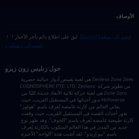
الأوصاف
انضم إلى موقعنا Discord
  ابق على اطلاع دائم بآخر الأخبار！！
انضم إلى ديسكورد
حول زنليس زون زيرو
Zenless Zone Zero هي لعبة تقمص أدوار خيالية حضرية 
من تطوير شركة COGNOSPHERE PTE. LTD. Zenless 
Zone Zero هي لعبة حركة ثلاثية الأبعاد جديدة كليًا من 
HoYoverse تدور أحداثها في المستقبل القريب، حيث 
يعاني العالم من كارثة غامضة تُعرف باسم "هولوز"
تدور أحداث القصة في المستقبل القريب، حيث وقعت 
كارثة طبيعية غامضة تُعرف باسم "الجوف". وقد ظهر نوع 
جديد من المدن في هذا العالم المنكوب بالكارثة يُعرف 
باسم "نيو إريدو". لقد أتقنت هذه "الواحة" الأخيرة 