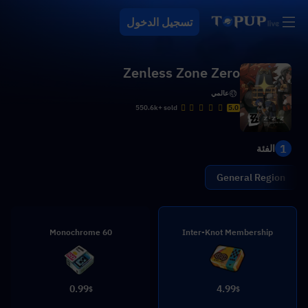
تسجيل الدخول
Zenless Zone Zero
عالمي
550.6k+ sold
5.0
1
الفئة
General Region
60 Monochrome
Inter-Knot Membership
0.99
4.99
$
$