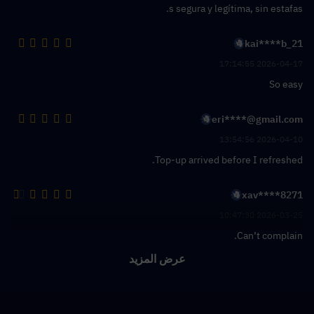
s segura y legítima, sin estafas.
kai****b_21
2026-04-17 17:14:55
So easy
eri****@gmail.com
2026-04-10 13:54:56
Top-up arrived before I refreshed.
xav****8271
2026-03-25 10:47:30
Can’t complain.
عرض المزيد