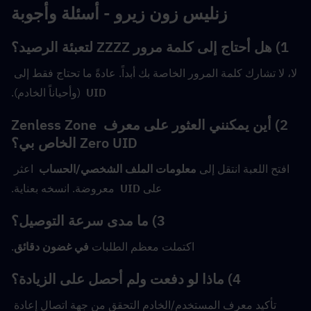
زنليس زون زيرو - أسئلة وأجوبة
1) هل أحتاج إلى كلمة مرور ZZZZ لتعبئة الرصيد؟
لا، لا تشارك كلمة المرور الخاصة بك أبداً. عادةً ما تحتاج فقط إلى 
UID
  (وأحياناً الخادم).
2) أين يمكنني العثور على معرف Zenless Zone 
Zero UID الخاص بي؟
افتح اللعبة انتقل إلى 
معلومات الملف الشخصي/الحساب
  اعثر 
على 
UID
  معروضة. انسخه بعناية.
3) ما مدى سرعة التوصيل؟
اكتملت معظم الطلبات 
في غضون دقائق
.
4) ماذا لو دفعت ولم أحصل على الزيادة؟
تأكيد معرف المستخدم/الخادم التحقق من جهة اتصال إعادة 