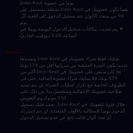
يومًا من عضوية Inter-Knot.
بينما تكون عضويتك في Inter-Knot نشطة، ستحصل على 
90 من متعدد الألوان عند تسجيل الدخول إلى اللعبة كل 
يوم.
※ يتم تحديث مكافآت تسجيل الدخول اليومية يوميًا في 
الساعة 4:00 (بتوقيت الخادم).
[ملاحظة]
يمكنك فقط شراء عضويتك في Inter-Knot وتمديدها 
عندما تكون الفترة المتبقية من سريانها أقل من 179 يومًا.
إذا كان متبقي على عضويتك في Inter-Knot أكثر من 
179 يومًا، فلا يمكنك شراء عضوية إضافية. حتى في 
الظروف الخاصة مع تكرار عمليات الشراء، لن يتم تمديد 
صلاحية عضويتك الإجمالية وستحصل بدلاً من ذلك على 
330 مونوكروم كتعويض.
خلال فترة عضويتك في Inter-Knot، يجب عليك تسجيل 
الدخول يومياً للمطالبة بالألوان المتعددة. لن يتم استرداد 
أي تعدد ألوان فائت ناتج عن عدم تسجيل الدخول.