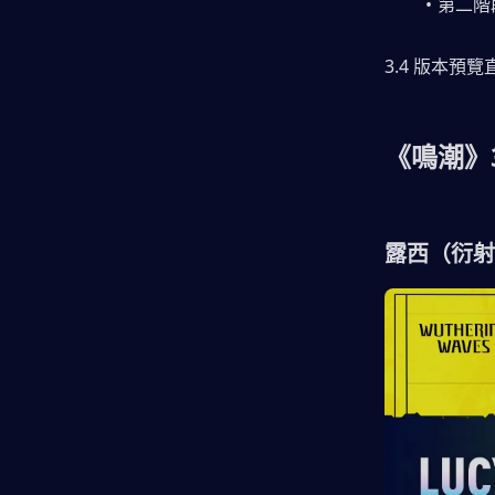
第二階段
3.4 版本預
《鳴潮》3
露西（衍射 