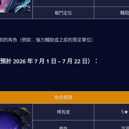
輔
戰鬥定位
刻的角色（例如：強力輔助或之前的限定單位）
 2026 年 7 月 1 日 – 7 月 22 日）：
角色概覽
5★
稀有度
 冷
屬性