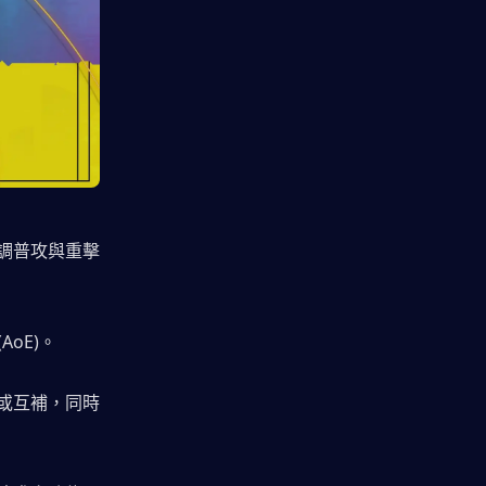
調普攻與重擊
oE)。
或互補，同時