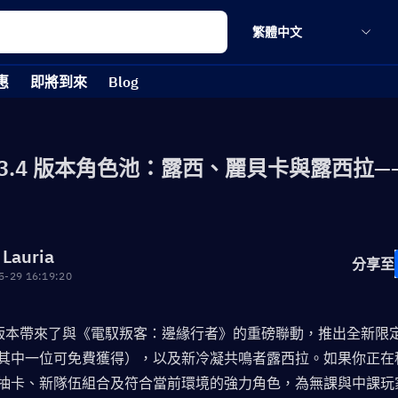
繁體中文
惠
即將到來
Blog
3.4 版本角色池：露西、麗貝卡與露西拉—
 Lauria
分享至
5-29 16:19:20
4 版本帶來了與《電馭叛客：邊緣行者》的重磅聯動，推出全新限
其中一位可免費獲得），以及新冷凝共鳴者露西拉。如果你正在
抽卡、新隊伍組合及符合當前環境的強力角色，為無課與中課玩