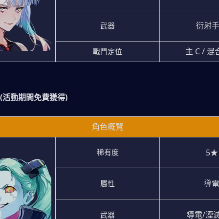
衍射
武器
主 C / 
戰鬥定位
 (活動期間免費獲得)
角色概覽
5★
稀有度
導
屬性
導電/湮
武器