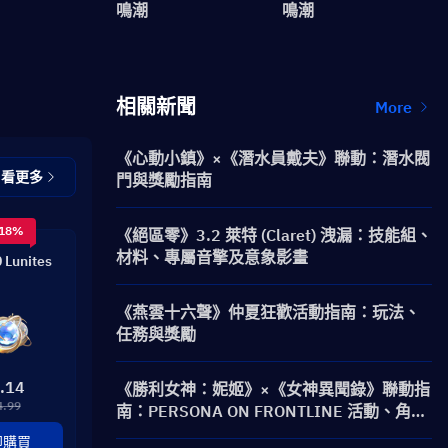
鳴潮
鳴潮
：
相關新聞
More
《心動小鎮》×《潛水員戴夫》聯動：潛水閥
查看更多
門與獎勵指南
 18%
《絕區零》3.2 萊特 (Claret) 洩漏：技能組、
材料、專屬音擎及意象影畫
 Lunites
《燕雲十六聲》仲夏狂歡活動指南：玩法、
任務與獎勵
.14
《勝利女神：妮姬》×《女神異聞錄》聯動指
4.99
南：PERSONA ON FRONTLINE 活動、角
色、卡池與獎勵
即購買