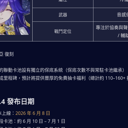
音感
武器
專注於協奏與聲骸
戰鬥定位
/ 輔
亞 復刻
的聯動卡池設有獨立的保底系統（保底次數不與常駐卡池繼承）
里程碑，預計將提供豐厚的免費抽卡福利（總計約 110–160+
3.4 發布日期
版本上線：
2026 年 6 月 8 日
卡池：約 6 月 10 日 – 7 月 1 日