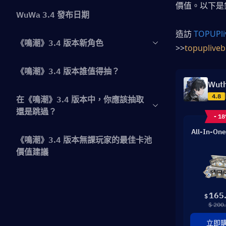
價值。以下是
WuWa 3.4 發布日期
造訪 
TOPUPli
《鳴潮》3.4 版本新角色
>>
topupliveb
《鳴潮》3.4 版本誰值得抽？
Wuth
4.8
在《鳴潮》3.4 版本中，你應該抽取
還是跳過？
- 1
All-In-One
《鳴潮》3.4 版本無課玩家的最佳卡池
價值建議
預估《鳴潮》3.4 版本星聲消耗與保底
機制
165
$
$ 200
鳴潮 3.4 武器卡池——值得抽嗎？
立即