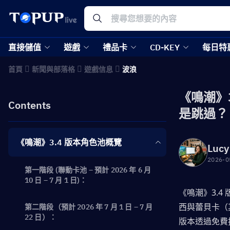
直接儲值
遊戲
禮品卡
CD-KEY
每日特
首頁
新聞與部落格
遊戲信息
波浪
《鳴潮》
Contents
是跳過？
《鳴潮》3.4 版本角色池概覽
Lucy
2026-0
第一階段 (聯動卡池 – 預計 2026 年 6 月
10 日 – 7 月 1 日)：
《鳴潮》3.
西與蕾貝卡（
第二階段（預計 2026 年 7 月 1 日 – 7 月
22 日）：
版本透過免費