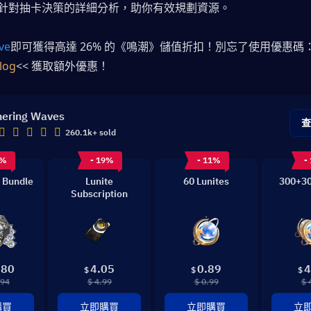
針對抽卡決策的詳細分析，助你有效規劃資源。
ve
即可獲得高達 26% 的《鳴潮》儲值折扣！別忘了使用優惠碼
log
<< 獲取額外優惠！
ering Waves
260.1k+ sold
8%
- 19%
- 11%
-
 Bundle
Lunite
60 Lunites
300+30
Subscription
.80
4.05
0.89
4
$
$
$
.94
$ 4.99
$ 0.99
$ 
購買
立即購買
立即購買
立