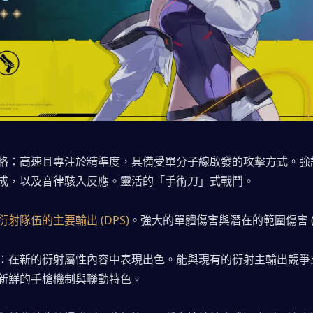
格：高速且專注於精準度，具備受單分子線啟發的攻擊方式。強
成，以及音律駭入反應。靈活的「手術刀」式戰鬥。
衍射隊伍的主要輸出 (DPS)
。強大的單體傷害與潛在的範圍傷害 (A
：在新的衍射屬性內容中表現出色。能與現有的衍射主輸出競爭
新鮮的手槍機制與聯動特色。