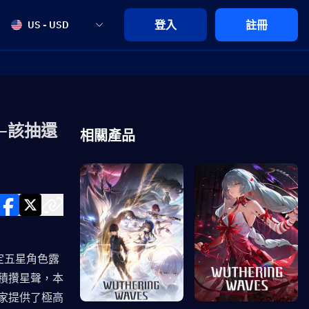
登入
註冊
US - USD
—該抽還
相關產品
定五星角色露
積攢星聲，本
家提供了極高