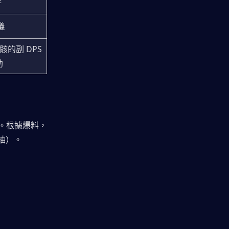
儀
的副 DPS 
助
。根據爆料，
 抽）。