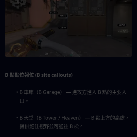
B 點點位報位 (B site callouts)
B 車庫（B Garage） — 進攻方進入 B 點的主要入
口。
B 天堂（B Tower / Heaven） — B 點上方的高處，
提供絕佳視野並可通往 B 樑。