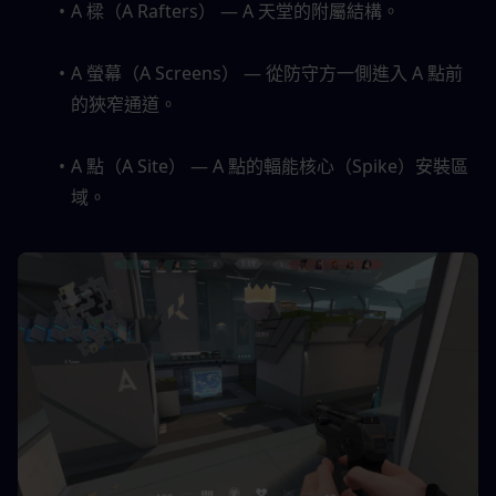
A 樑（A Rafters） — A 天堂的附屬結構。
A 螢幕（A Screens） — 從防守方一側進入 A 點前
的狹窄通道。
A 點（A Site） — A 點的輻能核心（Spike）安裝區
域。