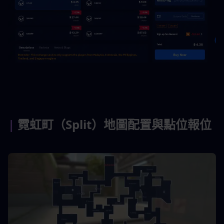
| 
霓虹町（Split）地圖配置與點位報位