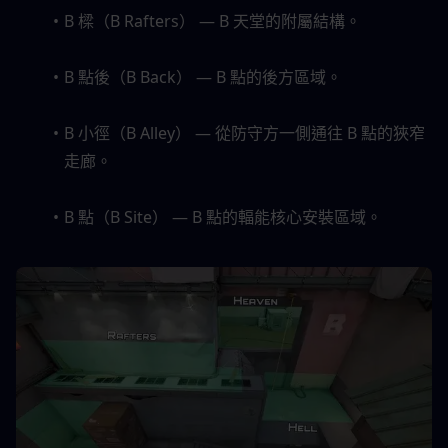
B 樑（B Rafters） — B 天堂的附屬結構。
B 點後（B Back） — B 點的後方區域。
B 小徑（B Alley） — 從防守方一側通往 B 點的狹窄
走廊。
B 點（B Site） — B 點的輻能核心安裝區域。