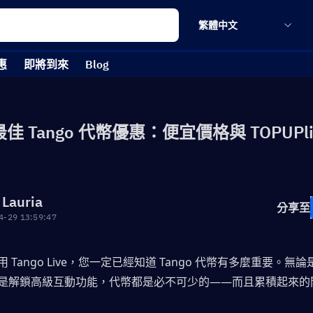
繁體中文
惠
即將到來
Blog
最佳 Tango 代幣優惠：便宜價格與 TOPUPli
 Lauria
分享至
4-29 13:59:47
 Tango Live，您一定已經知道 Tango 代幣有多麼重要。無
是解鎖高級互動功能，代幣都是必不可少的——而且累積起來的