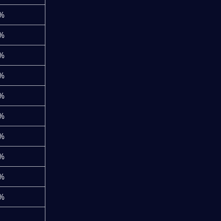
%
%
%
%
%
%
%
%
%
%