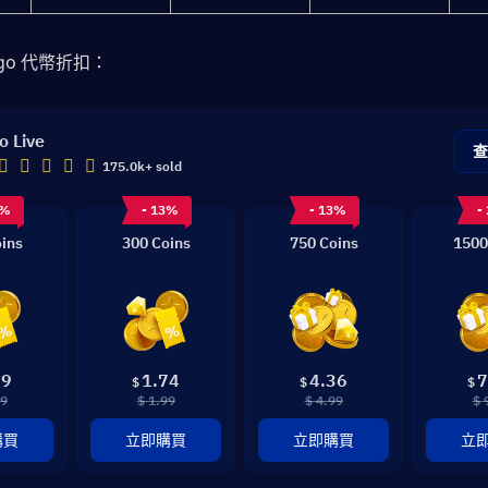
go 代幣折扣：
o Live
175.0k+ sold
1%
- 13%
- 13%
-
ins
300 Coins
750 Coins
1500
89
1.74
4.36
7
$
$
$
99
$ 1.99
$ 4.99
$ 
購買
立即購買
立即購買
立