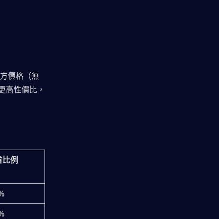
官方價格（無
更高性價比，
省比例
%
%