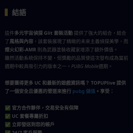
▍
結語
這件
多元宇宙偵探 Glit 套裝活動
 提供了強大的組合，結合
了
風格與內容
，該套裝展現了精緻的未來主義偵探美學，而 
煙火幻彩-AMR
 則為武器塗裝收藏家增添了額外價值。
雖然活動系統保持不變，但獎勵的品質使這次發布成為當前
週期中較具吸引力的版本之一。
PUBG Mobile
週期。
想要獲得更多 UC 和最新的遊戲資訊嗎？ TOPUPlive 提供
了一個安全且優惠的管道來進行 
pubg 儲值
。享受：
✅ 官方合作夥伴，交易安全有保障
✅ UC 套餐專屬折扣
✅ 立即發送到您的帳戶
✅ 24/7 客戶服務