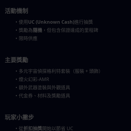
活動機制
使用
UC (Unknown Cash)
進行抽獎
獎勵為
隨機
，但包含保證達成的里程碑
限時供應
主要獎勵
多元宇宙偵探格利特套裝（服裝 + 頭飾）
煙火幻彩-AMR
額外武器塗裝與外觀道具
代金券、材料及獎勵道具
玩家小撇步
從
折扣抽獎
開始以節省 UC