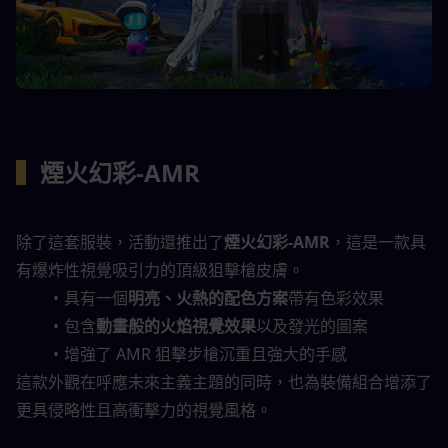
▍
煙火幻彩-AMR
除了這套服裝，活動還推出了
煙火幻彩-AMR
，這是一款具
有爆炸性視覺吸引力的頂級狙擊槍皮膚。
具有一個
明亮、火熱的配色方案
帶有色彩效果
包含
動畫般的火焰視覺效果
以及發光的圖案
增強了 AMR 狙擊步槍沉重且強大的手感
這款外觀在呼應未來主義主題的同時，也為裝備組合增添了
更具侵略性且高衝擊力的視覺風格。