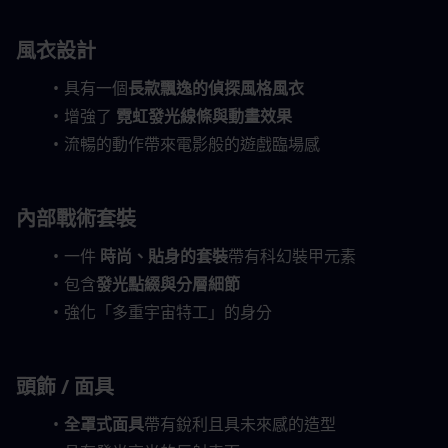
風衣設計
具有一個
長款飄逸的偵探風格風衣
增強了 
霓虹發光線條與動畫效果
流暢的動作帶來電影般的遊戲臨場感
內部戰術套裝
一件 
時尚、貼身的套裝
帶有科幻裝甲元素
包含
發光點綴與分層細節
強化「多重宇宙特工」的身分
頭飾 / 面具
全罩式面具
帶有銳利且具未來感的造型