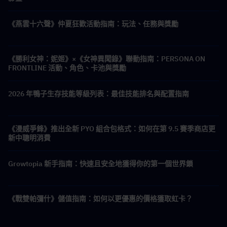
《燕雲十六聲》仲夏狂歡活動指南：玩法、任務與獎勵
《勝利女神：妮姬》×《女神異聞錄》聯動指南：PERSONA ON
FRONTLINE 活動、角色、卡池與獎勵
2026 年鴨子生存技能等級列表：最佳技能排名與配置指南
《漫威爭鋒》推出全新 PYO 組合包格式：如何在第 9.5 賽季商店更
新中聰明消費
Growtopia 新手指南：快速且安全地獲得你的第一個世界鎖
《戰雙帕彌什》儲值指南：如何以更優惠的價格獲取虹卡？