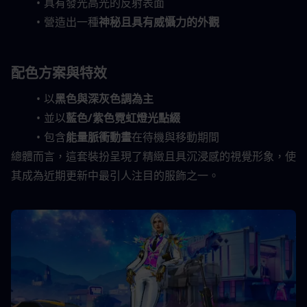
具有發光高光的反射表面
營造出一種
神秘且具有威懾力的外觀
配色方案與特效
以
黑色與深灰色調為主
並以
藍色/紫色霓虹燈光點綴
包含
能量脈衝動畫
在待機與移動期間
總體而言，這套裝扮呈現了精緻且具沉浸感的視覺形象，使
其成為近期更新中最引人注目的服飾之一。