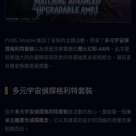
PUBG Mobile 推出了全新的主題活動，帶來了
多元宇宙偵
探格利特套裝
以及視覺效果驚艷的
煙火幻彩-AMR
。此次更
新將強大的外觀陣容與熟悉的幸運抽獎系統相結合，讓玩家
有機會解鎖高級獎勵。
▍
多元宇宙偵探格利特套裝
這件
多元宇宙偵探格利特套裝
是活動的核心，圍繞著一個
未
來主義黑色偵探概念
。它以其連貫的設計和頂級的視覺效果
脫穎而出。