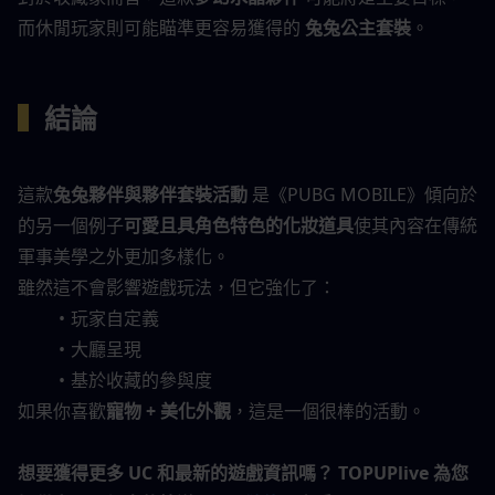
而休閒玩家則可能瞄準更容易獲得的 
兔兔公主套裝
。
▍
結論
這款
兔兔夥伴與夥伴套裝活動
 是《PUBG MOBILE》傾向於 
的另一個例子
可愛且具角色特色的化妝道具
使其內容在傳統
軍事美學之外更加多樣化。
雖然這不會影響遊戲玩法，但它強化了：
玩家自定義
大廳呈現
基於收藏的參與度
如果你喜歡
寵物 + 美化外觀
，這是一個很棒的活動。
想要獲得更多 UC 和最新的遊戲資訊嗎？ TOPUPlive 為您