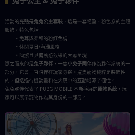
▍
兔子公主 & 兔子夥伴
活動的亮點是
兔兔公主套裝
，這是一套輕盈、粉色系的主題
服飾，特色包括：
兔耳與柔和的粉紅色調
休閒夏日/海灘風格
簡潔且具備動態效果的大廳呈現
隨之而來的是
兔子夥伴
，一隻
小兔子同伴
作為夥伴系統的一
部分，它會一直陪伴在玩家身邊。這隻寵物純粹是裝飾性
的，但透過待機動畫和在大廳中的互動增添了個性。
兔兔夥伴代表了 PUBG MOBILE 不斷擴展的
寵物系統
，玩
家可以展示寵物作為其身份的一部分。