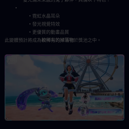
霓虹水晶耳朵
發光視覺特效
更優質的動畫品質
此變體預計將成為
較稀有的掉落物
於獎池之中。