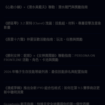
《心動小鎮》×《潛水員戴夫》聯動：潛水閥門與獎勵指南
《絕區零》3.2 萊特 (Claret) 洩漏：技能組、材料、專屬音擎及意象
影畫
《燕雲十六聲》仲夏狂歡活動指南：玩法、任務與獎勵
《勝利女神：妮姬》×《女神異聞錄》聯動指南：PERSONA ON
FRONTLINE 活動、角色、卡池與獎勵
2026 年鴨子生存技能等級列表：最佳技能排名與配置指南
《漫威爭鋒》推出全新 PYO 組合包格式：如何在第 9.5 賽季商店更
新中聰明消費
Growtopia 新手指南：快速且安全地獲得你的第一個世界鎖