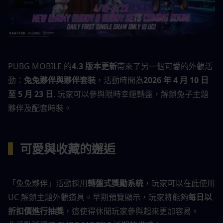
PUBG MOBILE 的
4.3 版本更新
帶來了另一個可愛的外觀活
動：
兔兔夥伴與夥伴套裝
，活動時間為
2026 年 4 月 10 日
至 5 月 23 日
. 玩家可以參與限時幸運轉盤，解鎖兔子主題
夥伴及配套時裝。
▍
可愛與收藏的邂逅
「兔兔夥伴」活動採用
轉盤式獎勵系統
，玩家可以在此使用 
UC 解鎖主題外觀道具。早期預覽顯示，玩家將能夠
每日以
折扣價進行抽獎
，這使得休閒玩家參與起來更加容易。