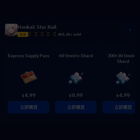
Honkai: Star Rail
5.0
801.5k+ sold
Express Supply Pass
60 Oneiric Shard
300+30 Oneiric
Shard
4.99
0.99
4.99
$
$
$
立即購買
立即購買
立即購買