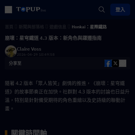
登入
首頁
新聞與部落格
遊戲信息
Honkai：星際鐵路
崩壞：星穹鐵道 4.3 版本：新角色與躍遷指南
Claire Voss
2026-04-29 10:49:58
分享至
隨著 4.2 版本「眾人皆笑」劇情的推進，《崩壞：星穹鐵
道》的故事節奏正在加快。社群對 4.3 版本的討論也日益升
溫，特別是針對備受期待的角色重繪以及史詩級的聯動計
畫。
關鍵時間軸
▍