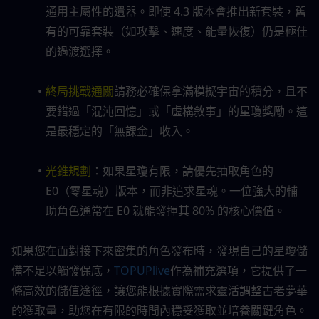
通用主屬性的遺器。即使 4.3 版本會推出新套裝，舊
有的可靠套裝（如攻擊、速度、能量恢復）仍是極佳
的過渡選擇。
終局挑戰通關
請務必確保拿滿模擬宇宙的積分，且不
要錯過「混沌回憶」或「虛構敘事」的星瓊獎勵。這
是最穩定的「無課金」收入。
光錐規劃
：如果星瓊有限，請優先抽取角色的 
E0（零星魂）版本，而非追求星魂。一位強大的輔
助角色通常在 E0 就能發揮其 80% 的核心價值。
如果您在面對接下來密集的角色發布時，發現自己的星瓊儲
備不足以觸發保底，
TOPUPlive
作為補充選項，它提供了一
條高效的儲值途徑，讓您能根據實際需求靈活調整古老夢華
的獲取量，助您在有限的時間內穩妥獲取並培養關鍵角色。