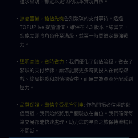
追求星魂，都能以更低的成本實現目標。
無憂籌備，搶佔先機
告別繁瑣的支付等待。透過 
TOPUPlive 提前儲值，確保在 4.3 版本上線當天，
您能立即將角色升至滿級，並第一時間鎖定最強戰
力。
透明高效，省時省力
：我們優化了儲值流程，省去了
繁瑣的支付步驟，讓您能將更多時間投入在實際遊
戲、終局挑戰和劇情探索中，而無需為資源分配感到
壓力。
品質保證，盡情享受星穹列車
: 作為開拓者信賴的儲
值管道，我們始終將用戶體驗放在首位。我們確保每
筆交易都能快速處理，助力您的星際之旅保持流暢且
不間斷。