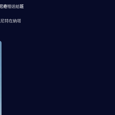
尼奇
贈送給
班
班尼特在納塔