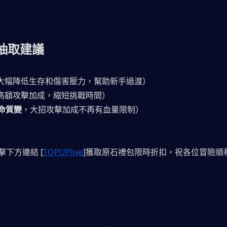
抽取建議
大幅降低生存和傷害壓力，幫助新手過渡）
高額攻擊加成，縮短挑戰時間）
1命質變
，大招攻擊加成不再有血量限制）
下方連結 [
TOPUPlive
]獲取原石禮包限時折扣，祝各位冒險順