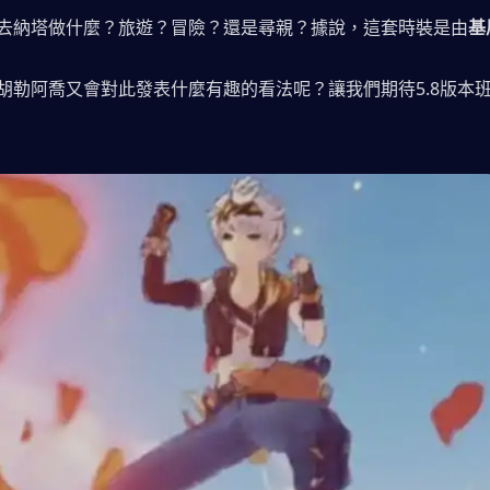
去納塔做什麼？旅遊？冒險？還是尋親？據說，這套時裝是由
基
胡勒阿喬又會對此發表什麼有趣的看法呢？讓我們期待5.8版本