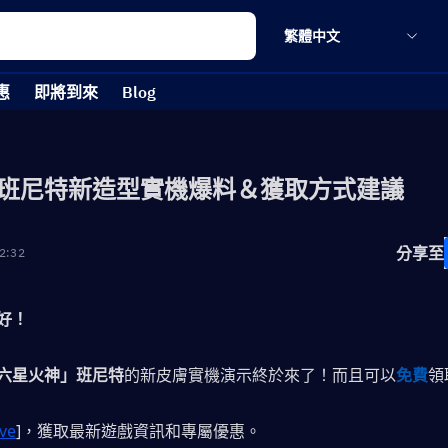
繁體中文
惠
即將到來
Blog
班尼特新造型實機爆料＆獲取方式建議
分享至
2:32
好！
六星火神」班尼特
的新皮膚實機演示終於來了！而且可以
免費
領
ve
]，獲取最新遊戲資訊和專屬優惠。