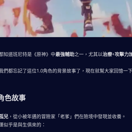
都知道班尼特是《原神》中
最強輔助
之一，尤其以
治療
+
攻擊力
我們都忘記了這位1.0角色的背景故事了，現在就幫大家回憶一
角色故事
孤兒
，從小被年邁的冒險家「老爹」們在險境中發現並收養。
運似乎是與生俱來的：