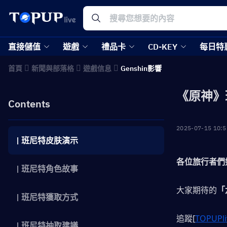
直接儲值
遊戲
禮品卡
CD-KEY
每日特
首頁
新聞與部落格
遊戲信息
Genshin影響
《原神》
Contents
2025-07-15 10:5
| 班尼特皮肤演示
各位旅行者們
| 班尼特角色故事
大家期待的
「
| 班尼特獲取方式
追蹤[
TOPUPli
| 班尼特抽取建議