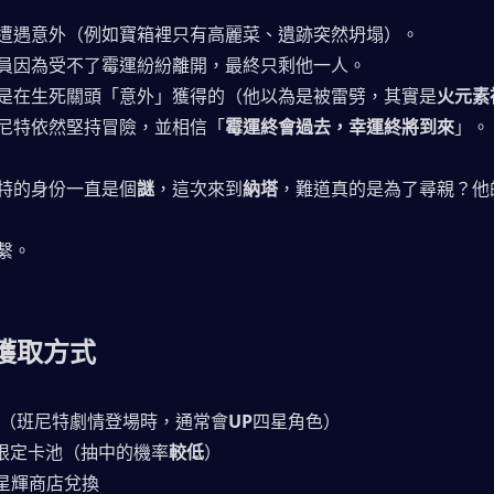
遭遇意外（例如寶箱裡只有高麗菜、遺跡突然坍塌）。
員因為受不了霉運紛紛離開，最終只剩他一人。
是在生死關頭「意外」獲得的（他以為是被雷劈，其實是
火元素
尼特依然堅持冒險，並相信「
霉運終會過去，幸運終將到來
」。
特的身份一直是個
謎
，這次來到
納塔
，難道真的是為了尋親？他
繫。
獲取方式
卡池（班尼特劇情登場時，通常會
UP
四星角色）
他限定卡池（抽中的機率
較低
）
月的星輝商店兌換