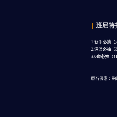
| 
班尼特
1.新手
必抽
（
2.深淵
必抽
（
3.
0命必抽
（
原石優惠：點擊