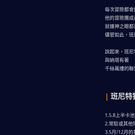
每次冒險都會
他的冒險團成
就連神之眼都
儘管如此，班
說起來，班尼
與納塔有著
千絲萬縷的聯
| 
班尼特
1.5.8上半
2.常駐或其
3.5月/12