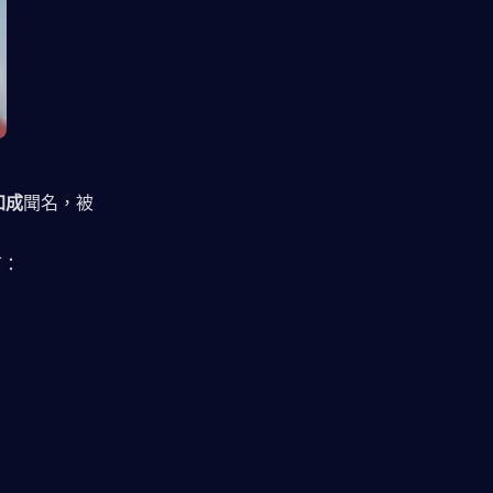
加成
聞名，被
下：