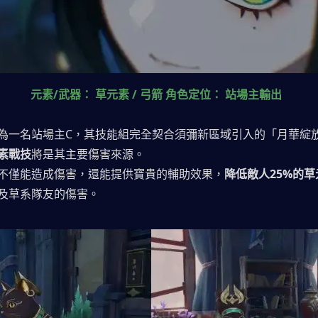
元素/武器： 草元素 / 弓箭 角色定位： 站場主輸出
為一名站場主C，其技能組完全契合須彌新區域引入的「月華綻
素戰技
將是其主要傷害來源。
不僅能造成傷害，還能提供寶貴的輔助效果，
降低敵人25%的
及草系隊友的傷害。