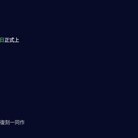
2日
正式上
復刻一同作