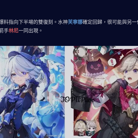
爆料指向下半場的雙復刻。水神
芙寧娜
確定回歸，很可能與另一
箭手
林尼
一同出現。