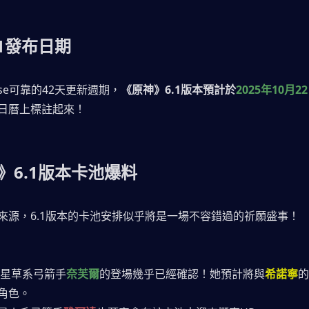
.1發布日期
rse可靠的42天更新週期，
《原神》6.1版本預計於
2025年10月2
日曆上標註起來！
》6.1版本卡池爆料
來源，6.1版本的卡池安排似乎將是一場不容錯過的祈願盛事！
五星草系弓箭手
奈芙爾
的登場幾乎已經確認！她預計將與
希諾寧
的
角色。