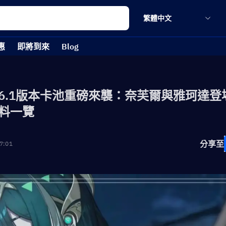
繁體中文
惠
即將到來
Blog
6.1版本卡池重磅來襲：奈芙爾與雅珂達登
料一覽
分享至
7:01