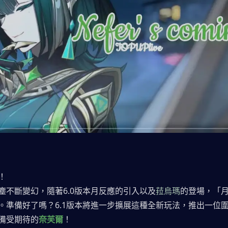
！
塵不斷變幻，隨著6.0版本月反應的引入以及
菈烏瑪
的登場，「
。準備好了嗎？6.1版本將進一步擴展這種全新玩法，推出一位
備受期待的
奈芙爾
！