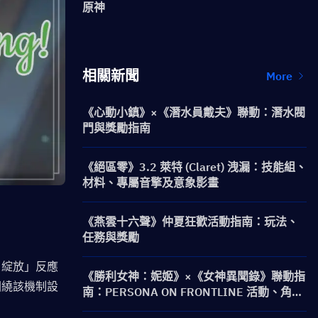
原神
相關新聞
More
《心動小鎮》×《潛水員戴夫》聯動：潛水閥
門與獎勵指南
《絕區零》3.2 萊特 (Claret) 洩漏：技能組、
材料、專屬音擎及意象影畫
《燕雲十六聲》仲夏狂歡活動指南：玩法、
任務與獎勵
月綻放」反應
《勝利女神：妮姬》×《女神異聞錄》聯動指
圍繞該機制設
南：PERSONA ON FRONTLINE 活動、角
色、卡池與獎勵