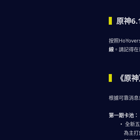
▍
原神6
按照HoYove
線
。請記得在
▍
《原神
根據可靠消息
第一期卡池：
 全新
為主打