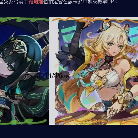
星火系弓箭手
雅珂達
也預定會在該卡池中迎來概率UP。