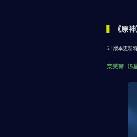
▍
《原神
6.1版本更
奈芙爾（5