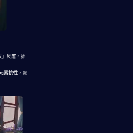
放」反應。據
草元素抗性
，顯