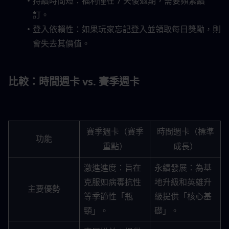
持續時間短：福利僅在 7 天後過期，需要頻繁續
訂。
登入依賴性：如果玩家忘記登入並領取每日獎勵，則
會失去其價值。
比較：時間週卡 vs. 賽季週卡
賽季週卡（賽季
時間週卡（標準
功能
重點）
成長）
激進進度：旨在
永續發展：為基
克服如病毒抗性
地升級和英雄升
主要優勢
等季節性「瓶
級提供「核心基
頸」。
礎」。