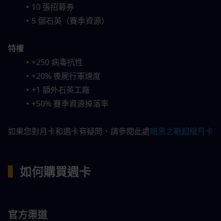
10 張招募券
5 個石英（賽季資源）
特權
+250 病毒抗性
+20% 喪屍行軍速度
+1 額外石英工廠
+50% 賽季資源掉落率
如果您對月卡和週卡有疑問，請參閱此處
暗黑之戰超級月卡
▍
如何購買週卡
官方渠道