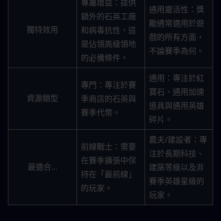
專屬增益：提供
通用靈活性：獎
額外的石英工廠
勵通常適用於遊
和病毒抗性，這
獨特效用
戲的所有方面，
是佔領高級領地
不論賽季為何。
的必備條件。
通用：專注於紅
專門：專注於賽
寶石、通用加速
季商店的石英與
資源類型
道具與通用英雄
賽季代幣。
碎片。
農夫/建設者：專
前線戰士：需要
注於長期科技、
在賽季擴張中保
建築等級以及非
最適合...
持在「最前線」
賽季英雄星級的
的玩家。
玩家。