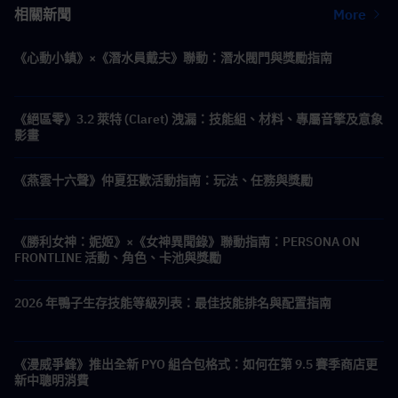
相關新聞
More
《心動小鎮》×《潛水員戴夫》聯動：潛水閥門與獎勵指南
《絕區零》3.2 萊特 (Claret) 洩漏：技能組、材料、專屬音擎及意象
影畫
《燕雲十六聲》仲夏狂歡活動指南：玩法、任務與獎勵
《勝利女神：妮姬》×《女神異聞錄》聯動指南：PERSONA ON
FRONTLINE 活動、角色、卡池與獎勵
2026 年鴨子生存技能等級列表：最佳技能排名與配置指南
《漫威爭鋒》推出全新 PYO 組合包格式：如何在第 9.5 賽季商店更
新中聰明消費