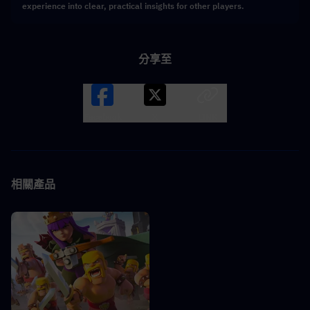
experience into clear, practical insights for other players.
分享至
Facebook
X
LINK
相關產品