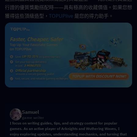
行證的優質獎勵搭配時——具有極高的收藏價值。如果您想
獲得這些頂級造型，
TOPUPlive
 是您的得力助手。
Samuel
game writer
I focus on writing guides, tips, and strategy content for popular
games. As an active player of Arknights and Wuthering Waves, I
enjoy exploring updates, understanding mechanics, and turning that