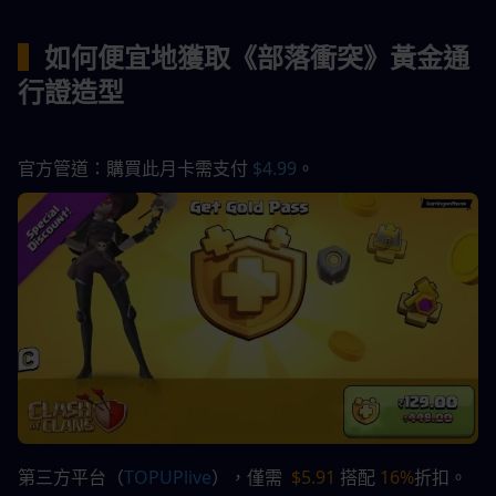
▍
如何便宜地獲取《部落衝突》黃金通
行證造型
官方管道：購買此月卡需支付
 $4.99
。
第三方平台（
TOPUPlive
），僅需 
 $5.91
 搭配 
16%
折扣。