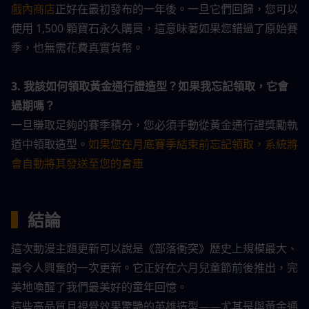
戲內商店
正好在最初發布的一年後。一旦它們回歸，您可以
使用 1,500 顆寶石永久購買，這意味著如果您錯過了原始賽
季，也無需花費真實貨幣。
3. 我該如何領取黃金通行證造型？如果我忘記領取，它會
過期嗎？
一旦賺取足夠的賽季積分，您必須手動從黃金通行證獎勵軌
道中領取造型。
如果您在月底賽季結束前忘記領取，系統將
會自動將其發送至您的倉庫
▍
結論
這次動漫主題更新可以說是《部落衝突》歷史上規模最大、
最令人興奮的一次更新。它正好在六月兒童節前後推出，完
美地喚醒了我們最美好的童年回憶。
這些高品質且視覺效果驚艷的英雄造型——尤其是與黃金通