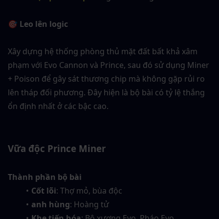
🎯 Leo lên logic
Xây dựng hệ thống phòng thủ mặt đất bất khả xâm 
phạm với Evo Cannon và Prince, sau đó sử dụng Miner 
+ Poison để gây sát thương chip mà không gặp rủi ro 
lên tháp đối phương. Đây hiện là bộ bài có tỷ lệ thắng 
ổn định nhất ở các bậc cao.
Vữa độc Prince Miner
Thành phần bộ bài
Cốt lõi
: Thợ mỏ, bùa độc
anh hùng
: Hoàng tử
Khe tiến hóa
: Bộ xương Evo, Pháo Evo