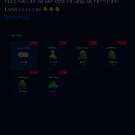
nhấp vào liên kết bên dưới để tăng tốc hành trình 
Ladder của bạn! 👇👇👇
TOPUPlive