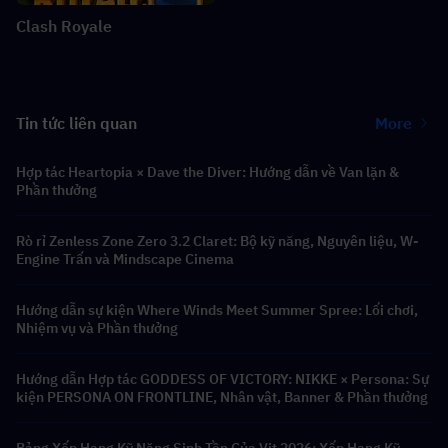
Clash Royale
Tin tức liên quan
More
Hợp tác Heartopia × Dave the Diver: Hướng dẫn về Van lặn &
Phần thưởng
Rò rỉ Zenless Zone Zero 3.2 Claret: Bộ kỹ năng, Nguyên liệu, W-
Engine Trấn và Mindscape Cinema
Hướng dẫn sự kiện Where Winds Meet Summer Spree: Lối chơi,
Nhiệm vụ và Phần thưởng
Hướng dẫn Hợp tác GODDESS OF VICTORY: NIKKE × Persona: Sự
kiện PERSONA ON FRONTLINE, Nhân vật, Banner & Phần thưởng
Bảng Xếp Hạng Kỹ Năng Sinh Tồn Của Vịt 2026: Xếp Hạng Kỹ