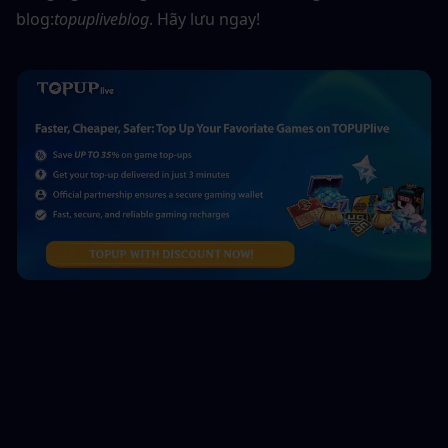
blog:
topupliveblog
. Hãy lưu ngay!  