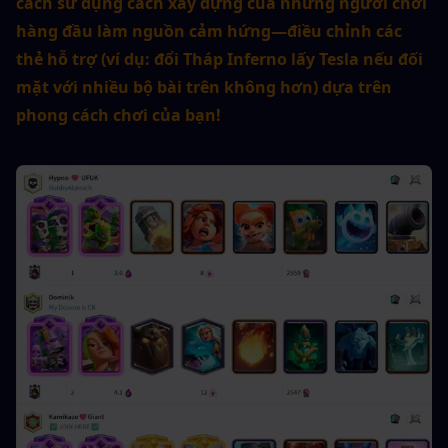
cách sử dụng cách xây dựng của những người chơi 
hàng đầu làm nguồn cảm hứng—điều chỉnh các 
thẻ hỗ trợ (ví dụ: đổi Tháp Inferno lấy Tesla nếu đối 
mặt với nhiều bộ bài trên không hơn) dựa trên 
phong cách chơi của bạn!