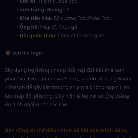
Cốt lõi
: Thợ mỏ, bùa độc
anh hùng
: Hoàng tử
Khe tiến hóa
: Bộ xương Evo, Pháo Evo
Ủng hộ
: Hiệp sĩ, Khúc gỗ
Đội quân tháp
: Công chúa dao găm
🎯 Leo lên logic
Xây dựng hệ thống phòng thủ mặt đất bất khả xâm 
phạm với Evo Cannon và Prince, sau đó sử dụng Miner 
+ Poison để gây sát thương chip mà không gặp rủi ro 
lên tháp đối phương. Đây hiện là bộ bài có tỷ lệ thắng 
ổn định nhất ở các bậc cao.
Bạn cũng có thể điều chỉnh bộ bài của mình bằng 