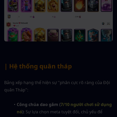
| Hệ thống quân tháp
Bảng xếp hạng thể hiện sự "phân cực rõ ràng của Đội 
quân Tháp":
Công chúa dao găm (
7/10 người chơi sử dụng 
nó
)
: Sự lựa chọn meta tuyệt đối, chủ yếu để 