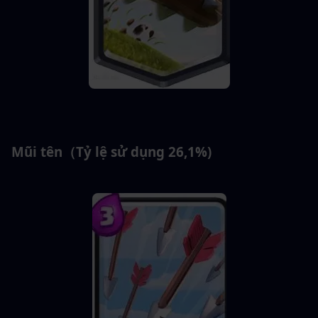
Mũi tên（Tỷ lệ sử dụng 26,1%)