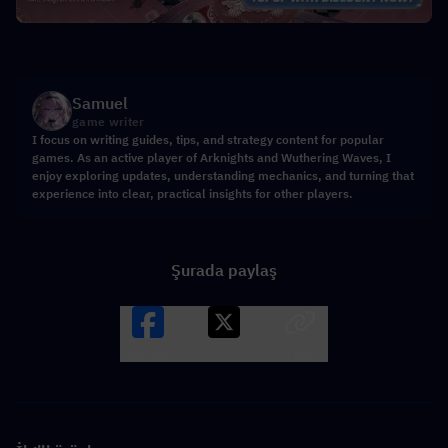
Samuel
game writer
I focus on writing guides, tips, and strategy content for popular
games. As an active player of Arknights and Wuthering Waves, I
enjoy exploring updates, understanding mechanics, and turning that
experience into clear, practical insights for other players.
Şurada paylaş
Facebook
X
LINK