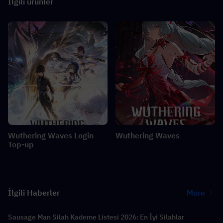
İlgili ürünler
Wuthering Waves Login
Wuthering Waves
Top-up
İlgili Haberler
More
Sausage Man Silah Kademe Listesi 2026: En İyi Silahlar