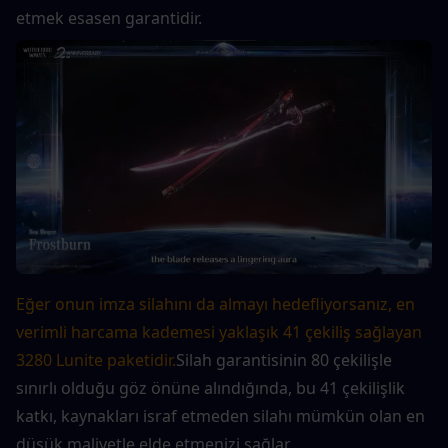
etmek esasen garantidir.
Eğer onun imza silahını da almayı hedefliyorsanız, en 
verimli harcama kademesi yaklaşık 41 çekiliş sağlayan 
3280 Lunite paketidir.
Silah garantisinin 80 çekilişle 
sınırlı olduğu göz önüne alındığında, bu 41 çekilişlik 
katkı, kaynakları israf etmeden silahı mümkün olan en 
düşük maliyetle elde etmenizi sağlar.