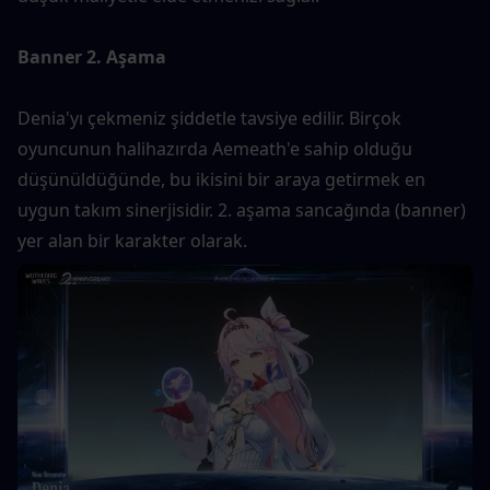
Banner 2. Aşama
Denia'yı çekmeniz şiddetle tavsiye edilir. Birçok 
oyuncunun halihazırda Aemeath'e sahip olduğu 
düşünüldüğünde, bu ikisini bir araya getirmek en 
uygun takım sinerjisidir. 2. aşama sancağında (banner) 
yer alan bir karakter olarak.