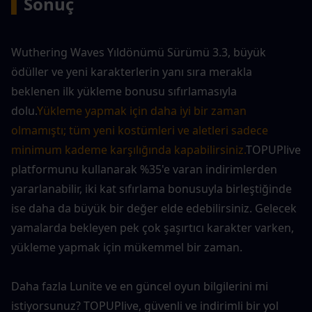
▍
Sonuç
Wuthering Waves Yıldönümü Sürümü 3.3, büyük 
ödüller ve yeni karakterlerin yanı sıra merakla 
beklenen ilk yükleme bonusu sıfırlamasıyla 
dolu.
Yükleme yapmak için daha iyi bir zaman 
olmamıştı; tüm yeni kostümleri ve aletleri sadece 
minimum kademe karşılığında kapabilirsiniz.
TOPUPlive 
platformunu kullanarak %35'e varan indirimlerden 
yararlanabilir, iki kat sıfırlama bonusuyla birleştiğinde 
ise daha da büyük bir değer elde edebilirsiniz. Gelecek 
yamalarda bekleyen pek çok şaşırtıcı karakter varken, 
yükleme yapmak için mükemmel bir zaman.
Daha fazla Lunite ve en güncel oyun bilgilerini mi 
istiyorsunuz? TOPUPlive, güvenli ve indirimli bir yol 