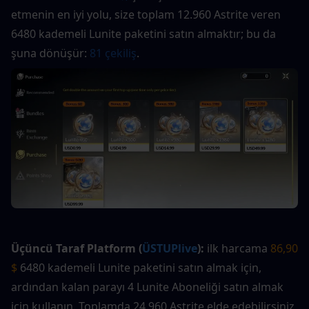
etmenin en iyi yolu, size toplam 12.960 Astrite veren 
6480 kademeli Lunite paketini satın almaktır; bu da 
şuna dönüşür: 
81 çekiliş
.
Üçüncü Taraf Platform (
ÜST
UPlive
):
 ilk harcama 
86,90 
$
 6480 kademeli Lunite paketini satın almak için, 
ardından kalan parayı 4 Lunite Aboneliği satın almak 
için kullanın. Toplamda 24.960 Astrite elde edebilirsiniz 