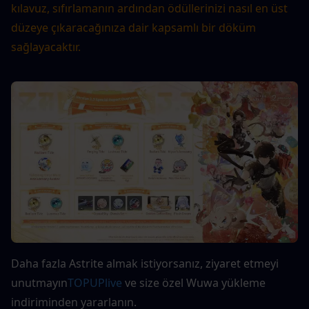
kılavuz, sıfırlamanın ardından ödüllerinizi nasıl en üst 
düzeye çıkaracağınıza dair kapsamlı bir döküm 
sağlayacaktır.
Daha fazla Astrite almak istiyorsanız, ziyaret etmeyi 
unutmayın
TOPUPlive
ve size özel Wuwa yükleme 
indiriminden yararlanın.