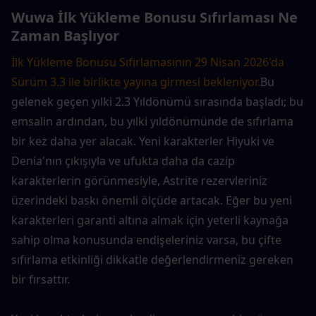
Wuwa İlk Yükleme Bonusu Sıfırlaması Ne 
Zaman Başlıyor
İlk Yükleme Bonusu Sıfırlamasının 29 Nisan 2026'da 
Sürüm 3.3 ile birlikte yayına girmesi bekleniyor.
Bu 
gelenek geçen yılki 2.3 Yıldönümü sırasında başladı; bu 
emsalin ardından, bu yılki yıldönümünde de sıfırlama 
bir kez daha yer alacak. Yeni karakterler Hiyuki ve 
Denia'nın çıkışıyla ve ufukta daha da cazip 
karakterlerin görünmesiyle, Astrite rezervleriniz 
üzerindeki baskı önemli ölçüde artacak. Eğer bu yeni 
karakterleri garanti altına almak için yeterli kaynağa 
sahip olma konusunda endişeleriniz varsa, bu çifte 
sıfırlama etkinliği dikkatle değerlendirmeniz gereken 
bir fırsattır.