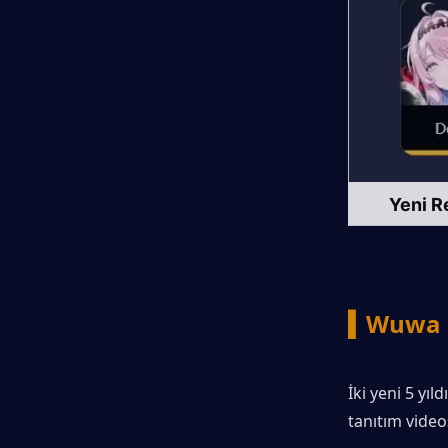
Yeni R
▍Wuwa 3
İki yeni 5 yıl
tanıtım vide