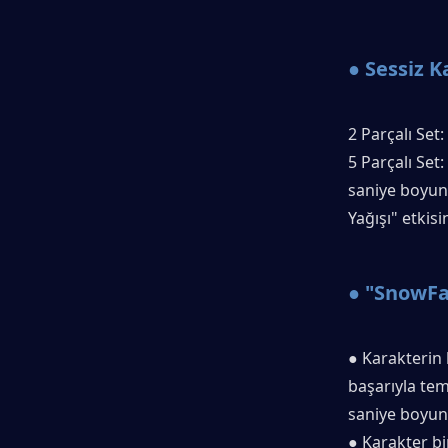
● Sessiz Ka
2 Parçalı Set
5 Parçalı Set
saniye boyunc
Yağışı" etkisi
● "SnowFal
● Karakterin
başarıyla tem
saniye boyun
● Karakter bir