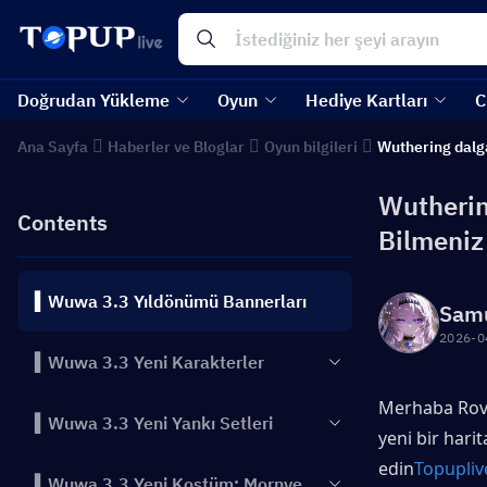
Doğrudan Yükleme
Oyun
Hediye Kartları
C
Ana Sayfa
Haberler ve Bloglar
Oyun bilgileri
Wuthering dalg
Wutherin
Contents
Bilmeniz
▍Wuwa 3.3 Yıldönümü Bannerları
Sam
2026-0
▍Wuwa 3.3 Yeni Karakterler
Merhaba Rover
▍Wuwa 3.3 Yeni Yankı Setleri
yeni bir harit
edin
Topupliv
▍Wuwa 3.3 Yeni Kostüm: Mornye