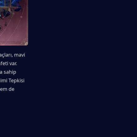
ları, mavi 
ti var. 
a sahip 
imi Tepkisi 
em de 