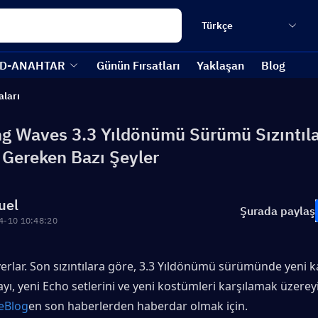
Türkçe
D-ANAHTAR
Günün Fırsatları
Yaklaşan
Blog
aları
g Waves 3.3 Yıldönümü Sürümü Sızıntıla
 Gereken Bazı Şeyler
uel
Şurada paylaş
4-10 10:48:20
lar. Son sızıntılara göre, 3.3 Yıldönümü sürümünde yeni kar
ayı, yeni Echo setlerini ve yeni kostümleri karşılamak üzereyiz
eBlog
en son haberlerden haberdar olmak için.