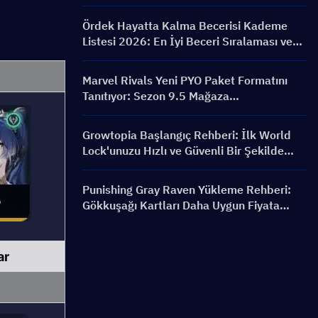
FRONTLINE Etkinliği, Karakterler,
Bannerlar ve Ödüller
Ördek Hayatta Kalma Becerisi Kademe
Listesi 2026: En İyi Beceri Sıralaması ve
Yapılandırma Rehberi
Marvel Rivals Yeni PYO Paket Formatını
Tanıtıyor: Sezon 9.5 Mağaza
Güncellemesinde Nasıl Daha Akıllıca Satın
Alınır?
Growtopia Başlangıç Rehberi: İlk World
Lock'unuzu Hızlı ve Güvenli Bir Şekilde
Alın
Punishing Gray Raven Yükleme Rehberi:
Gökkuşağı Kartları Daha Uygun Fiyata
Nasıl Alınır?
ar