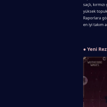
saçlı, kırmızı
yüksek topuklu
Raporlara gör
en iyi takım 
● Yeni Re