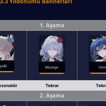
.3 Yıldönümü Bannerları
1. Aşama
ezonatör
Tekrar
Tekr
2. Aşama