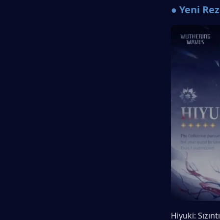
● Yeni Rez
Hiyuki: Sızınt