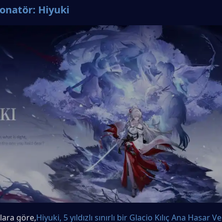
onatör: Hiyuki
ılara göre,
Hiyuki, 5 yıldızlı sınırlı bir Glacio Kılıç Ana Hasar Ve