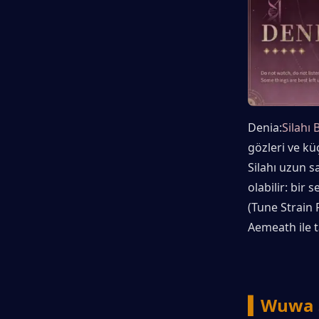
Denia:
Silahı 
gözleri ve kü
Silahı uzun sa
olabilir: bir 
(Tune Strain
Aemeath ile t
▍Wuwa 3.