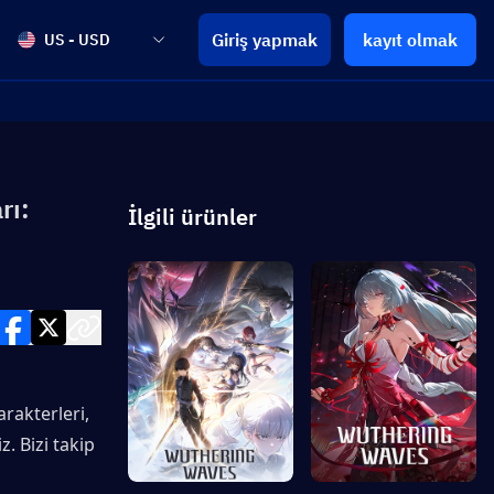
Giriş yapmak
kayıt olmak
US - USD
rı:
İlgili ürünler
akterleri, 
. Bizi takip 