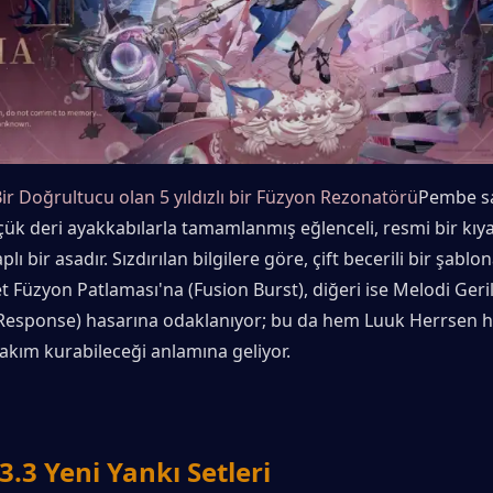
Bir Doğrultucu olan 5 yıldızlı bir Füzyon Rezonatörü
Pembe saç
çük deri ayakkabılarla tamamlanmış eğlenceli, resmi bir kıyafe
plı bir asadır. Sızdırılan bilgilere göre, çift becerili bir şablon
set Füzyon Patlaması'na (Fusion Burst), diğeri ise Melodi Geril
 Response) hasarına odaklanıyor; bu da hem Luuk Herrsen h
akım kurabileceği anlamına geliyor.
3 Yeni Yankı Setleri