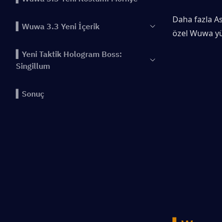
Daha fazla As
▍Wuwa 3.3 Yeni İçerik
özel Wuwa yü
▍Yeni Taktik Hologram Boss:
Singillum
▍Sonuç