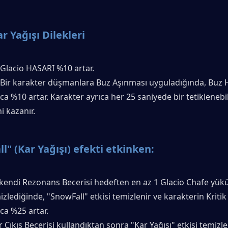
r Yağışı Dilekleri 
: Glacio HASARI %10 artar.
: Bir karakter düşmanlara Buz Aşınması uyguladığında, Buz H
a %10 artar. Karakter ayrıca her 25 saniyede bir tetiklenebil
ni kazanır.
l" (Kar Yağışı) efekti etkinken:
 kendi Rezonans Becerisi hedeften en az 1 Glacio Chafe yükü
izlediğinde, "SnowFall" etkisi temizlenir ve karakterin Kritik
ca %25 artar.
 Çıkış Becerisi kullandıktan sonra "Kar Yağışı" etkisi temizlen