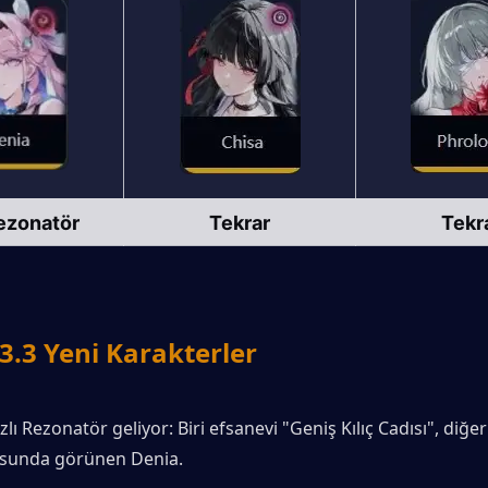
ezonatör
Tekrar
Tekr
.3 Yeni Karakterler
dızlı Rezonatör geliyor: Biri efsanevi "Geniş Kılıç Cadısı", diğeri
osunda görünen Denia.