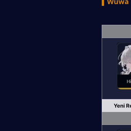
▍Wuwa 3
Yeni R