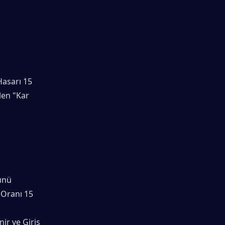
asarı 15 
en "Kar 
nü 
 Oranı 15 
ir ve Giriş 