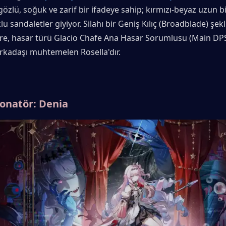
 gözlü, soğuk ve zarif bir ifadeye sahip; kırmızı-beyaz uzun bir
 sandaletler giyiyor. Silahı bir Geniş Kılıç (Broadblade) şekli
e, hasar türü Glacio Chafe Ana Hasar Sorumlusu (Main DPS) 
arkadaşı muhtemelen Rosella'dır.
zonatör: Denia