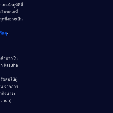
ธอนำยูทิลิตี้
นในขณะที่
ุดซึ่งอาจเป็น
ัสดุ
-
ากลำบากใน
้า Kazuha 
ผสมให้ผู้
กัน จากการ
าถึงน่าจะ
rchon)