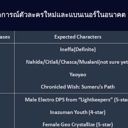
การณ์ตัวละครใหม่และแบนเนอร์ในอนาคต