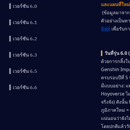
และแผนที่ใหม่
▍เวอร์ชัน 6.0
 (ข้อมูลมาจากแ
ตัวอย่างเป็นท
▍เวอร์ชัน 6.1
ลิฟท์
 เพื่อรับ
▍เวอร์ชัน 6.2
▍
วันที่รุ่น 6.0
▍เวอร์ชัน 6.3
ด้วยการกลิ้ง
Genshin Impa
▍เวอร์ชัน 6.5
ครบรอบปีที่ 5
มีแบบอย่าง: แ
▍เวอร์ชัน 6.6
Hoyoverse ไม
จริงจัง) ดังนั้น
▍เวอร์ชัน 6.7
ภูมิภาคใหม่ =
แน่นอนว่ายังไม
▍ชุดใหม่
โดยปกติแล้ววั