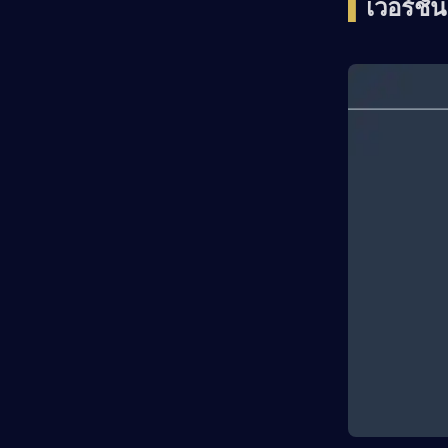
▍
เวอร์ชัน