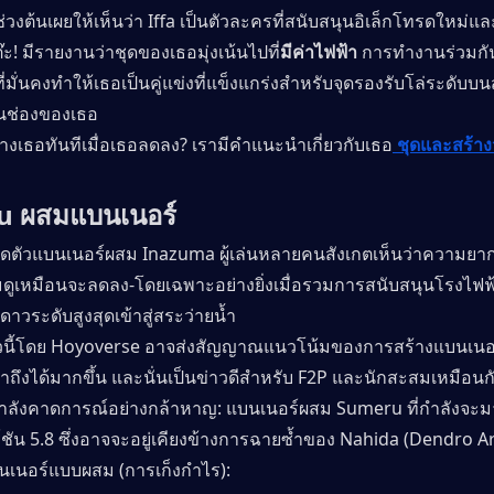
วงต้นเผยให้เห็นว่า Iffa เป็นตัวละครที่สนับสนุนอิเล็กโทรดใหม่และเ
โต๊ะ! มีรายงานว่าชุดของเธอมุ่งเน้นไปที่
มีค่าไฟฟ้า
 การทำงานร่วมกั
ี่มั่นคงทำให้เธอเป็นคู่แข่งที่แข็งแกร่งสำหรับจุดรองรับโล่ระดับบนส
ีในช่องของเธอ
งเธอทันทีเมื่อเธอลดลง? เรามีคำแนะนำเกี่ยวกับเธอ
 ชุดและสร้างว
 ผสมแบนเนอร์
ิดตัวแบนเนอร์ผสม Inazuma ผู้เล่นหลายคนสังเกตเห็นว่าความย
ดูเหมือนจะลดลง-โดยเฉพาะอย่างยิ่งเมื่อรวมการสนับสนุนโรงไฟฟ
5 ดาวระดับสูงสุดเข้าสู่สระว่ายน้ำ
วนี้โดย Hoyoverse อาจส่งสัญญาณแนวโน้มของการสร้างแบนเนอร์
าถึงได้มากขึ้น และนั่นเป็นข่าวดีสำหรับ F2P และนักสะสมเหมือน
รากำลังคาดการณ์อย่างกล้าหาญ: แบนเนอร์ผสม Sumeru ที่กำลังจะม
ชัน 5.8 ซึ่งอาจจะอยู่เคียงข้างการฉายซ้ำของ Nahida (Dendro A
บนเนอร์แบบผสม (การเก็งกำไร):