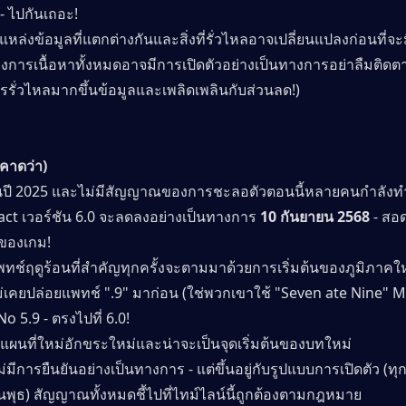
- ไปกันเถอะ!
หล่งข้อมูลที่แตกต่างกันและสิ่งที่รั่วไหลอาจเปลี่ยนแปลงก่อนที่จะ
างการเนื้อหาทั้งหมดอาจมีการเปิดตัวอย่างเป็นทางการอย่าลืมติดต
การรั่วไหลมากขึ้นข้อมูลและเพลิดเพลินกับส่วนลด!)
 (คาดว่า)
ในปี 2025 และไม่มีสัญญาณของการชะลอตัวตอนนี้หลายคนกำลังทำ
ct เวอร์ชัน 6.0 จะลดลงอย่างเป็นทางการ
 10 กันยายน 2568
 - สอ
 ของเกม!
พทช์ฤดูร้อนที่สำคัญทุกครั้งจะตามมาด้วยการเริ่มต้นของภูมิภาคใ
่เคยปล่อยแพทช์ ".9" มาก่อน (ใช่พวกเขาใช้ "Seven ate Nine" 
 No 5.9 - ตรงไปที่ 6.0!
 แผนที่ใหม่อักขระใหม่และน่าจะเป็นจุดเริ่มต้นของบทใหม่
่มีการยืนยันอย่างเป็นทางการ - แต่ขึ้นอยู่กับรูปแบบการเปิดตัว (ทุก
นพุธ) สัญญาณทั้งหมดชี้ไปที่ไทม์ไลน์นี้ถูกต้องตามกฎหมาย