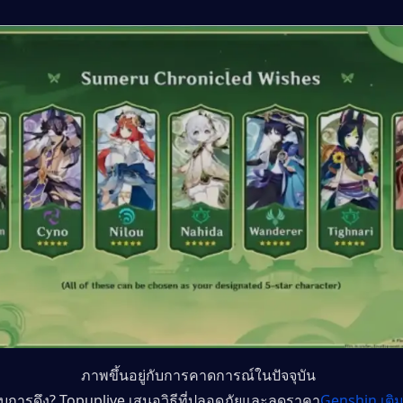
ภาพขึ้นอยู่กับการคาดการณ์ในปัจจุบัน
ับการดึง? Topuplive เสนอวิธีที่ปลอดภัยและลดราคา
Genshin เติ