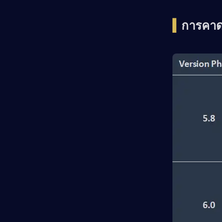
▍แผนที่ใหม่
▍
การคาด