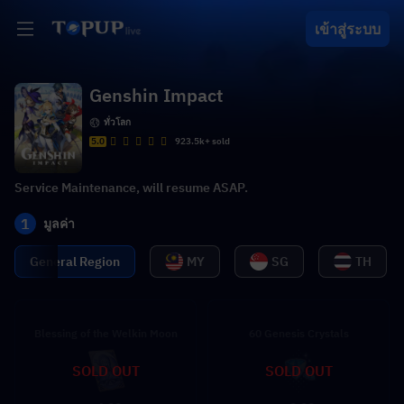
เข้าสู่ระบบ
Genshin Impact
ทั่วโลก
5.0
923.5k+ sold
Service Maintenance, will resume ASAP.
1
มูลค่า
General Region
MY
SG
TH
Blessing of the Welkin Moon
60 Genesis Crystals
SOLD OUT
SOLD OUT