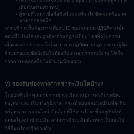
บริการที่ต้องใช้รหัสผ่านของคุณ / การแชร์บัญชี (การ
เติมเงินผ่านตัวแทน)
ผู้ขายที่ไม่น่าเชื่อถือซึ่งมีแหล่งที่มาไม่ชัดเจนหรืออาจ
มาจากตลาดมืด
หากบริการนั้นต้องการเพียง UID ของคุณและปฏิบัติตามขั้น
ตอนที่โปร่งใสและถูกต้องตามกฎระเบียบ โดยทั่วไปความ
เสี่ยงจะต่ำกว่า อย่างไรก็ตาม ควรปฏิบัติตามกฎของเกม/ผู้จัด
จำหน่ายและข้อบังคับในท้องถิ่นเสมอ หากคุณกังวล ให้เริ่ม
จากการทดลองซื้อในจำนวนน้อยก่อน
7) รองรับช่องทางการชำระเงินใดบ้าง?
โดยปกติแล้ว คุณสามารถชำระเงินผ่านบัตรเครดิต/เดบิต, 
PayPal และ (ในบางภูมิภาค) กระเป๋าเงินออนไลน์ในท้องถิ่น
หรือธนาคารออนไลน์ ตัวเลือกที่ใช้งานได้จะขึ้นอยู่กับสิ่งที่
แสดงในหน้าชำระเงิน หากการชำระเงินล้มเหลว ให้ลองใช้
วิธีอื่นหรือเครือข่ายอื่น