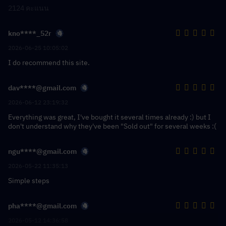
2124 คะแนน
kno****_52r
2026-06-25 10:05:02
I do recommend this site.
dav****@gmail.com
2026-06-12 23:19:32
Everything was great, I've bought it several times already :) but I
don't understand why they've been "Sold out" for several weeks :(
ngu****@gmail.com
2026-05-22 11:35:13
Simple steps
pha****@gmail.com
2026-05-12 14:36:58