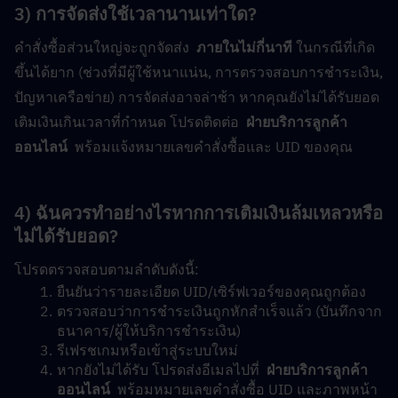
3) การจัดส่งใช้เวลานานเท่าใด?
คำสั่งซื้อส่วนใหญ่จะถูกจัดส่ง  
ภายในไม่กี่นาที
 ในกรณีที่เกิด
ขึ้นได้ยาก (ช่วงที่มีผู้ใช้หนาแน่น, การตรวจสอบการชำระเงิน, 
ปัญหาเครือข่าย) การจัดส่งอาจล่าช้า หากคุณยังไม่ได้รับยอด
เติมเงินเกินเวลาที่กำหนด โปรดติดต่อ  
ฝ่ายบริการลูกค้า
ออนไลน์
  พร้อมแจ้งหมายเลขคำสั่งซื้อและ UID ของคุณ
4) ฉันควรทำอย่างไรหากการเติมเงินล้มเหลวหรือ
ไม่ได้รับยอด?
โปรดตรวจสอบตามลำดับดังนี้:
ยืนยันว่ารายละเอียด UID/เซิร์ฟเวอร์ของคุณถูกต้อง
ตรวจสอบว่าการชำระเงินถูกหักสำเร็จแล้ว (บันทึกจาก
ธนาคาร/ผู้ให้บริการชำระเงิน)
รีเฟรชเกมหรือเข้าสู่ระบบใหม่
หากยังไม่ได้รับ โปรดส่งอีเมลไปที่  
ฝ่ายบริการลูกค้า
ออนไลน์
  พร้อมหมายเลขคำสั่งซื้อ UID และภาพหน้า