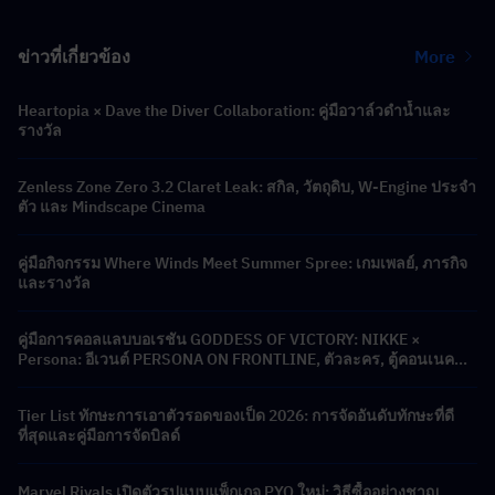
ข่าวที่เกี่ยวข้อง
More
Heartopia × Dave the Diver Collaboration: คู่มือวาล์วดำน้ำและ
รางวัล
Zenless Zone Zero 3.2 Claret Leak: สกิล, วัตถุดิบ, W-Engine ประจำ
ตัว และ Mindscape Cinema
คู่มือกิจกรรม Where Winds Meet Summer Spree: เกมเพลย์, ภารกิจ
และรางวัล
คู่มือการคอลแลบบอเรชัน GODDESS OF VICTORY: NIKKE ×
Persona: อีเวนต์ PERSONA ON FRONTLINE, ตัวละคร, ตู้คอนเนคชั่น
และรางวัล
Tier List ทักษะการเอาตัวรอดของเป็ด 2026: การจัดอันดับทักษะที่ดี
ที่สุดและคู่มือการจัดบิลด์
Marvel Rivals เปิดตัวรูปแบบแพ็กเกจ PYO ใหม่: วิธีซื้ออย่างชาญ