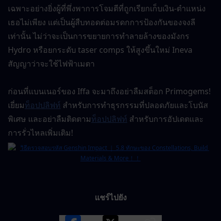
เฉพาะอย่างยิ่งผู้ที่พึ่งพาการโจมตีที่ถูกเรียกเก็บเงิน-ตำแหน่ง
เธอไม่เพียง แต่เป็นผู้สืบทอดต่อมรดกการป้องกันของจงลี
เท่านั้น ไม่ว่าจะเป็นการขยายการทำลายล้างของมังกร 
Hydro หรือยกระดับ taser comps ให้สูงขึ้นใหม่ Ineva 
สัญญาว่าจะใช้ไฟฟ้าเมตา
ก่อนที่แบนเนอร์ของ Iffa จะมาถึงอย่าลืมสต็อก Primogems! 
เยี่ยม
ท็อปปลิฟท์
 สำหรับการทำธุรกรรมที่ปลอดภัยและโบนัส
พิเศษ และอย่าลืมติดตาม
ท็อปปลิฟท์
สำหรับการอัปเดตและ
การรั่วไหลเพิ่มเติม!
แชร์ไปยัง