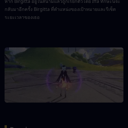
หาก Birgitta อยู่ในสนามแล้วถูกเรียกตัวโดย Iffa ทักษะนี้จะ
กลับมาอีกครั้ง Birgitta ที่ตำแหน่งของเป้าหมายและรีเซ็ต
ระยะเวลาของเธอ