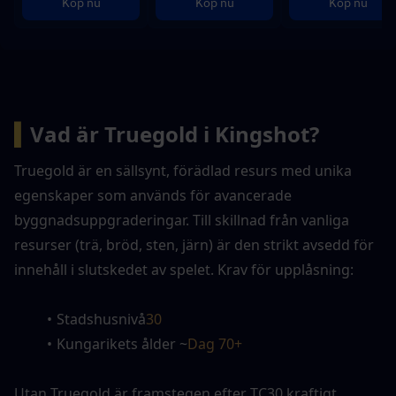
Köp nu
Köp nu
Köp nu
▍
Vad är Truegold i Kingshot?
Truegold är en sällsynt, förädlad resurs med unika 
egenskaper som används för avancerade 
byggnadsuppgraderingar. Till skillnad från vanliga 
resurser (trä, bröd, sten, järn) är den strikt avsedd för 
innehåll i slutskedet av spelet. Krav för upplåsning:
Stadshusnivå
30
Kungarikets ålder ~
Dag 70+
Utan Truegold är framstegen efter TC30 kraftigt 