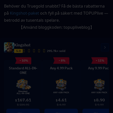
Behöver du Truegold snabbt? Få de bästa rabatterna 
på
 Kingshot-paket
 och fyll på säkert med TOPUPlive — 
betrodd av tusentals spelare.
【Använd bloggkoden: 
topupliveblog
】
Kingshot
5.0
295.7k+ sold
- 10%
- 8%
- 11%
Standard ALL-IN-
Any 4.99 Pack
Any 9.99 Pack
ONE
167.61
4.61
8.90
$
$
$
$ 184.95
$ 4.99
$ 9.99