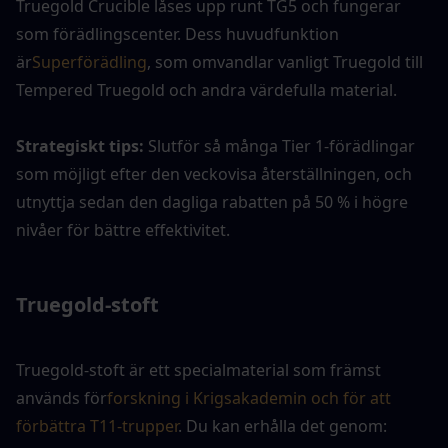
Truegold Crucible låses upp runt TG5 och fungerar 
som förädlingscenter. Dess huvudfunktion 
är
Superförädling
, som omvandlar vanligt Truegold till 
Tempered Truegold och andra värdefulla material.
Strategiskt tips: 
Slutför så många Tier 1-förädlingar 
som möjligt efter den veckovisa återställningen, och 
utnyttja sedan den dagliga rabatten på 50 % i högre 
nivåer för bättre effektivitet.
Truegold-stoft
Truegold-stoft är ett specialmaterial som främst 
används för
forskning i Krigsakademin och för att 
förbättra T11-trupper
. Du kan erhålla det genom: