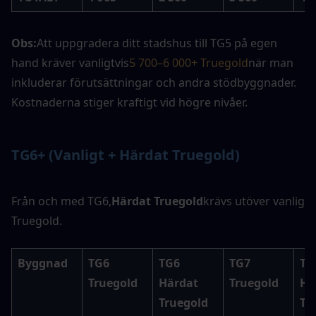
Obs:
Att uppgradera ditt stadshus till TG5 på egen 
hand kräver vanligtvis
5 700–6 000+ Truegold
när man 
inkluderar förutsättningar och andra stödbyggnader. 
Kostnaderna stiger kraftigt vid högre nivåer.
TG6+ (Vanligt + Härdat Truegold)
Från och med TG6,
Härdat Truegold
krävs utöver vanlig 
Truegold.
Byggnad
TG6 
TG6 
TG7 
TG7
Truegold
Härdat 
Truegold
Hä
Truegold
Tr