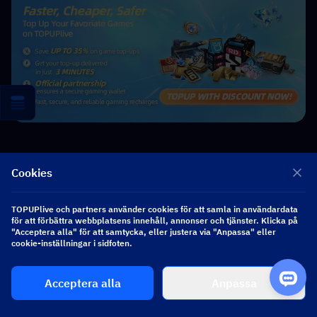
Cookies
Lucy Lauria
Game writer
I spend most of my time exploring game worlds, testing new
TOPUPlive och partners använder cookies för att samla in användardata
features, and learning how different systems work. Through my
för att förbättra webbplatsens innehåll, annonser och tjänster. Klicka på
writing, I aim to share useful insights, helpful strategies, and clear
"Acceptera alla" för att samtycka, eller justera via "Anpassa" eller
guides that make games more enjoyable for everyone.
cookie-inställningar i sidfoten.
Acceptera alla
Anpassa
Dela till