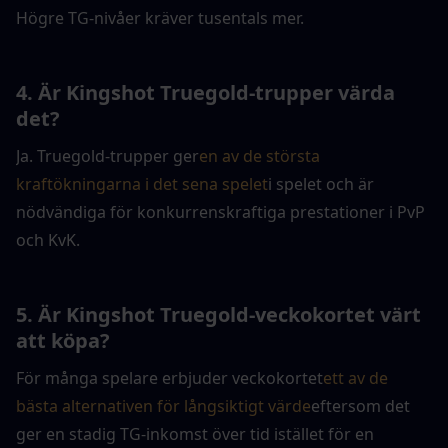
Högre TG-nivåer kräver tusentals mer.
4. Är Kingshot Truegold-trupper värda 
det?
Ja. Truegold-trupper ger
en av de största 
kraftökningarna i det sena spelet
i spelet och är 
nödvändiga för konkurrenskraftiga prestationer i PvP 
och KvK.
5. Är Kingshot Truegold-veckokortet värt 
att köpa?
För många spelare erbjuder veckokortet
ett av de 
bästa alternativen för långsiktigt värde
eftersom det 
ger en stadig TG-inkomst över tid istället för en 