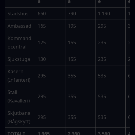
a
a
e
e
Stadshus
660
790
1 190
1 
Ambassad
165
195
295
35
Kommand
125
155
235
28
ocentral
Sjukstuga
130
155
235
28
Kasern 
295
355
535
63
(Infanteri)
Stall 
295
355
535
63
(Kavalleri)
Skjutbana 
295
355
535
63
(Bågskytt)
TOTALT
1 965
2 360
3 560
4 