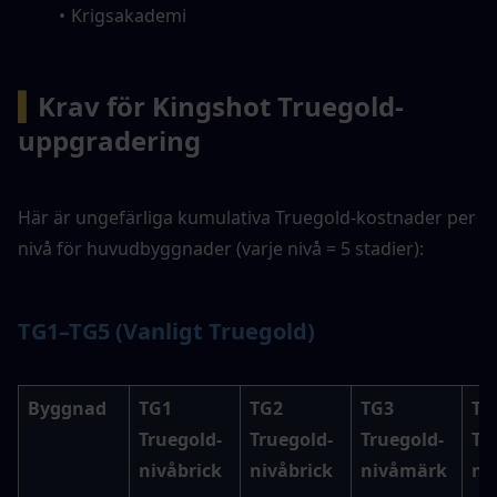
Krigsakademi
▍
Krav för Kingshot Truegold-
uppgradering
Här är ungefärliga kumulativa Truegold-kostnader per 
nivå för huvudbyggnader (varje nivå = 5 stadier):
TG1–TG5 (Vanligt Truegold)
Byggnad
TG1 
TG2 
TG3 
TG4
Truegold-
Truegold-
Truegold-
Tr
nivåbrick
nivåbrick
nivåmärk
ni