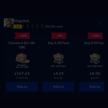
Kingshot
5.0
295.7k+ sold
- 10%
- 8%
- 11%
Standard ALL-IN-
Any 4.99 Pack
Any 9.99 Pack
ONE
167.61
4.61
8.90
$
$
$
$ 184.95
$ 4.99
$ 9.99
Köp nu
Köp nu
Köp nu