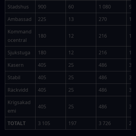
Stadshus
900
60
1 080
90
Ambassad
225
13
270
19
Kommand
180
12
216
18
ocentral
Sjukstuga
180
12
216
18
Kasern
405
25
486
37
Stabil
405
25
486
37
Räckvidd
405
25
486
37
Krigsakad
405
25
486
37
emi
TOTALT
3 105
197
3 726
29