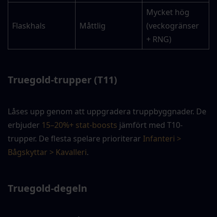
Mycket hög 
Flaskhals
Måttlig
(veckogränser 
+ RNG)
Truegold-trupper (T11)
Låses upp genom att uppgradera truppbyggnader. De 
erbjuder 
15–20%+ stat-boosts
 jämfört med T10-
trupper. De flesta spelare prioriterar 
Infanteri > 
Bågskyttar > Kavalleri
.
Truegold-degeln