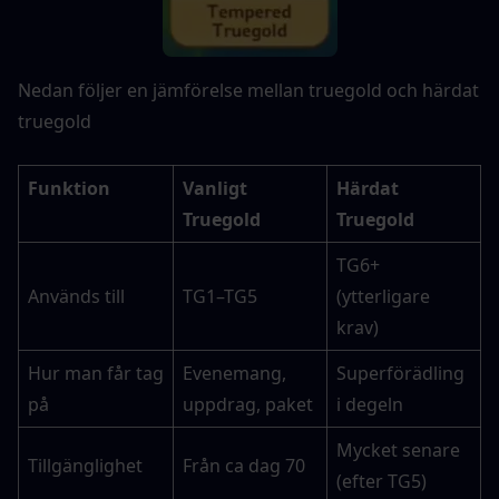
Nedan följer en jämförelse mellan truegold och härdat 
truegold
Funktion
Vanligt 
Härdat 
Truegold
Truegold
TG6+ 
Används till
TG1–TG5
(ytterligare 
krav)
Hur man får tag 
Evenemang, 
Superförädling 
på
uppdrag, paket
i degeln
Mycket senare 
Tillgänglighet
Från ca dag 70
(efter TG5)