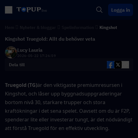
Logga in
Hem
Nyheter & bloggar
Spelinformation
Kingshot
Kingshot Truegold: Allt du behöver veta
Lucy Lauria
2026-05-22 17:26:59
Dela till
Truegold (TG)
är den viktigaste premiumresursen i 
Kingshot, och låser upp byggnadsuppgraderingar 
bortom nivå 30, starkare trupper och stora 
kraftökningar i det sena spelet. Oavsett om du är F2P, 
spenderar lite eller investerar tungt, är det nödvändigt 
att förstå Truegold för en effektiv utveckling.