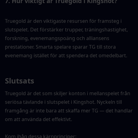
7. 
Hur viktigt är Truegold i Kingshot?
Truegold är den viktigaste resursen för framsteg i 
slutspelet. Det förstärker trupper, träningshastighet, 
forskning, evenemangspoäng och alliansens 
prestationer. Smarta spelare sparar TG till stora 
evenemang istället för att spendera det omedelbart.
Slutsats
Truegold är det som skiljer konton i mellanspelet från 
seriösa tävlande i slutspelet i Kingshot. Nyckeln till 
framgång är inte bara att skaffa mer TG — det handlar 
om att använda det effektivt.
Kom ihåg dessa kärnprinciper: