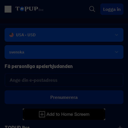
Logga in
USA - USD
svenska
Få personliga spelerbjudanden
Prenumerera
TOPUP live