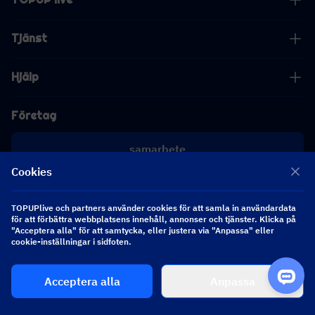
Tjänst
Hjälp
Företag
samarbete
Cookies
[email protected]
[email protected]
TOPUPlive och partners använder cookies för att samla in användardata
för att förbättra webbplatsens innehåll, annonser och tjänster. Klicka på
"Acceptera alla" för att samtycka, eller justera via "Anpassa" eller
Följ oss
cookie-inställningar i sidfoten.
Acceptera alla
Anpassa
Copyright 2026 SEA WHALE TECHNOLOGY PTE.LTD. All Rights Reserved.